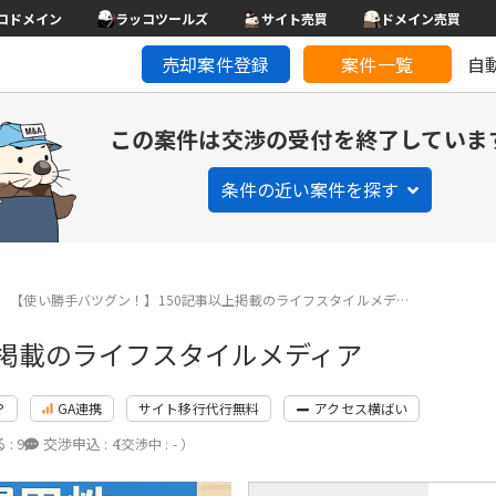
コドメイン
ラッコツールズ
サイト売買
ドメイン売買
売却案件登録
案件一覧
自
この案件は交渉の受付を終了していま
条件の近い案件を探す
【使い勝手バツグン！】150記事以上掲載のライフスタイルメデ…
上掲載のライフスタイルメディア
P
GA連携
サイト移行代行無料
アクセス横ばい
 :
9
交渉申込 :
4
（交渉中 : - ）