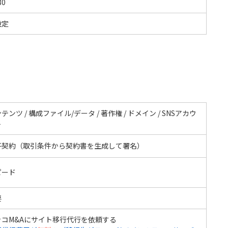
80
設定
テンツ / 構成ファイル/データ / 著作権 / ドメイン / SNSアカウ
ト
子契約（取引条件から契約書を生成して署名）
ピード
要
ッコM&Aにサイト移行代行を依頼する