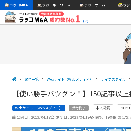
ラッコM&A
ラッコキーワード
ラッコサーバー
ラッ
(※)
案件一覧
Webサイト（Webメディア）
ライフスタイル
【使い勝手バツグン！】150記事以
Webサイト （Webメディア）
本人確認
PICKU
受付終了
公開日 :
2023/04/18
更新日 :
2023/04/18
閲覧 :
199
気になる