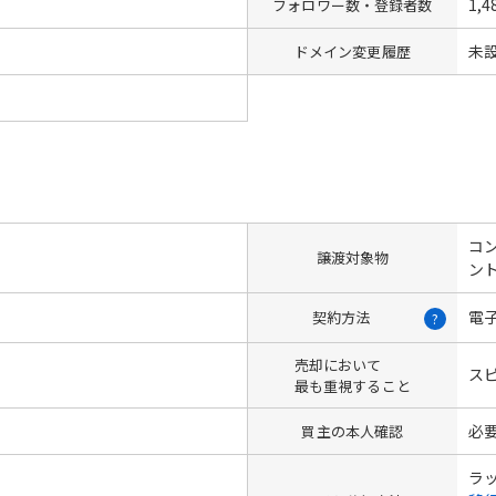
1,4
フォロワー数・登録者数
未
ドメイン変更履歴
コン
譲渡対象物
ン
電
契約方法
?
売却において
ス
最も重視すること
必
買主の本人確認
ラ