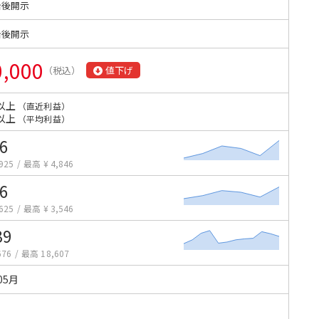
始後開示
始後開示
0,000
（税込）
値下げ
以上
（直近利益）
以上
（平均利益）
6
925
/
最高 ¥ 4,846
6
625
/
最高 ¥ 3,546
39
676
/
最高 18,607
05月