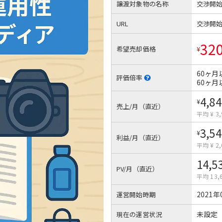
譲渡対象物の名称
交渉開
URL
交渉開
32
希望売却価格
¥
60ヶ月
評価倍率
60ヶ月
4,84
¥
売上/月（直近）
平均 ¥ 3,
3,54
¥
利益/月（直近）
平均 ¥ 2,
14,5
PV/月（直近）
平均 13,
2021年
運営開始時期
未設定
現在の運営状況