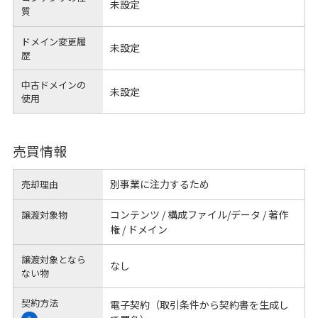
未設定
質
ドメイン変更履
未設定
歴
中古ドメインの
未設定
使用
売買情報
別事業に注力するため
売却理由
コンテンツ / 構成ファイル/データ / 著作
譲渡対象物
権 / ドメイン
譲渡対象となら
なし
ない物
契約方法
電子契約（取引条件から契約書を生成し