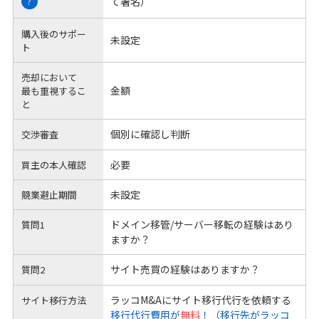
て署名）
?
購入後のサポー
未設定
ト
売却において
金額
最も重視するこ
と
個別に確認し判断
交渉審査
必要
買主の本人確認
未設定
競業避止期間
ドメイン移管/サーバー移転の経験はあり
質問1
ますか？
サイト売買の経験はありますか？
質問2
ラッコM&Aにサイト移行代行を依頼する
サイト移行方法
移行代行費用が
無料
！（移行先がラッコ