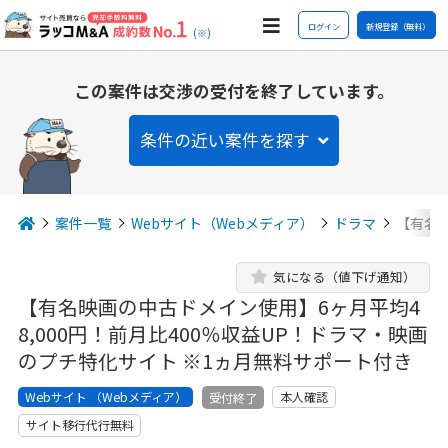
ログイン
新規登録（無料）
(※)
この案件は交渉の受付を終了しています。
条件の近い案件を探す
案件一覧
Webサイト（Webメディア）
ドラマ
【有名映
気になる（値下げ通知）
【有名映画の中古ドメイン使用】6ヶ月平均4
8,000円！前月比400％収益UP！ドラマ・映画
のプチ特化サイト ※1ヵ月無料サポート付き
Webサイト （Webメディア）
本人確認
受付終了
サイト移行代行無料