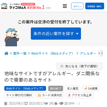
ログイン
新規登録（無料）
(※)
この案件は交渉の受付を終了しています。
条件の近い案件を探す
案件一覧
Webサイト（Webメディア）
アレルギー
地
気になる（値下げ通知）
地味なサイトですがアレルギー、ダニ関係な
ので需要のあるサイト
Webサイト （Webメディア）
本人確認
GA連携
受付終了
サイト移行代行無料
カード決済対応
アクセス急上昇
2023/04/17
2023/05/17
241
4
2
（交渉中 : - ）