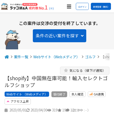
ログイン
新規登録（無料）
(※)
この案件は交渉の受付を終了しています。
条件の近い案件を探す
案件一覧
Webサイト（Webメディア）
ゴルフ
【sho
気になる（値下げ通知）
【shopify】中国無在庫可能！輸入セレクトゴ
ルフショップ
Webサイト （Webメディア）
本人確認
GA連携
受付終了
アクセス上昇
2023/05/01
2023/04/30
319
19
12
（交渉中 : - ）