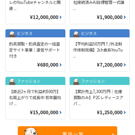
レのYouTubeチャンネルと関
社接続済みAI目標管理一式譲
連
...
...
¥12,000,000
¥1,900,000
ビジネス
ビジネス
釣具買取・釣具査定の一括査
【平均利益50万円↑/外注制
定サイト事業｜運営サポート
作体制完備】2ch食系YouTu
付き
...
¥680,000
¥7,200,000
ファッション
ファッション
【直近2ヶ月で利益約500万】
【累計売上7,300万円｜在庫
右肩上がりで成長中 若年層向
買取のみ】P2Cレディースア
け
...
パ
...
¥15,000,000
¥1,250,000
案件一覧