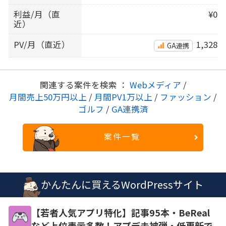
利益/月（直
¥0
近）
PV/月（直近）
1,328
GA連携
関連する案件を検索 ：
Webメディア
/
月間売上50万円以上
/
月間PV1万以上
/
ファッション
/
ゴルフ
/
GA連携済
案件一覧
かんたんに買えるWordPressサイト
【若者人気アプリ特化】記事95本・BeReal
など上位表示多数！アプデ未被弾・低更新で