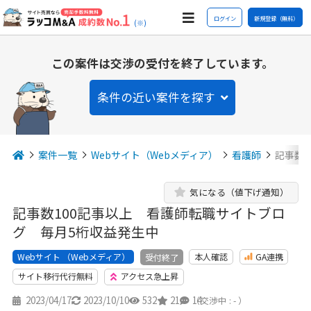
ログイン
新規登録（無料）
(※)
この案件は交渉の受付を終了しています。
条件の近い案件を探す
案件一覧
Webサイト（Webメディア）
看護師
記事数
気になる（値下げ通知）
記事数100記事以上 看護師転職サイトブロ
グ 毎月5桁収益発生中
Webサイト （Webメディア）
本人確認
GA連携
受付終了
サイト移行代行無料
アクセス急上昇
2023/04/17
2023/10/10
532
21
14
（交渉中 : - ）