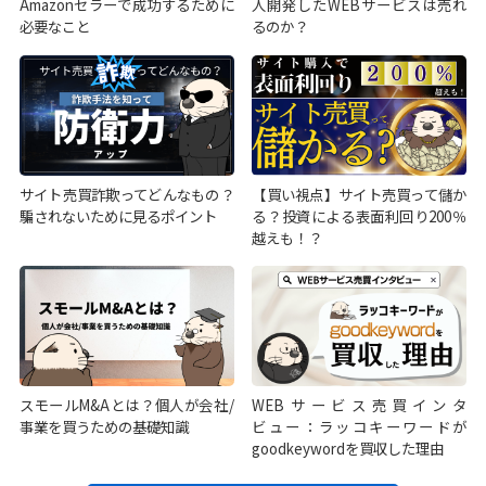
Amazonセラーで成功するために
人開発したWEBサービスは売れ
必要なこと
るのか？
サイト売買詐欺ってどんなもの？
【買い視点】サイト売買って儲か
騙されないために見るポイント
る？投資による表面利回り200％
越えも！？
スモールM&Aとは？個人が会社/
WEBサービス売買インタ
事業を買うための基礎知識
ビュー：ラッコキーワードが
goodkeywordを買収した理由