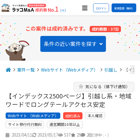
ログイン
新規登録（無料）
(※)
この案件は成約済みです。
成約期間：37日
条件の近い案件を探す
案件一覧
Webサイト（Webメディア）
引越し
【イン
気になる（値下げ通知）
【インデックス2500ページ】引越し系・地域
ワードでロングテールアクセス安定
Webサイト （Webメディア）
本人確認
成約済み
サイト移行代行無料
運営期間10年以上
2023/04/11
2023/05/17
537
29
20
（交渉中 : - ）