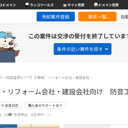
コドメイン
ラッコツールズ
サイト売買
ドメイン売買
売却案件登録
案件一覧
自
この案件は交渉の受付を終了していま
条件の近い案件を探す
ス・成田空港エリア】工務店・リフォーム会社・建設会社…
店・リフォーム会社・建設会社向け 防音
ード決済対応
購入後のサポートあり
 :
10
交渉申込 :
1
（交渉中 : - ）