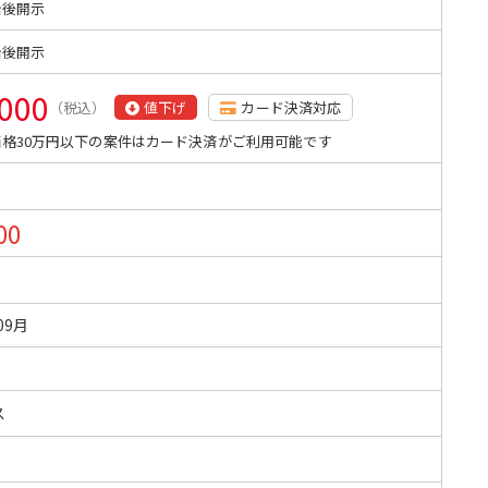
始後開示
始後開示
,000
（税込）
値下げ
カード決済対応
格30万円以下の案件はカード決済がご利用可能です
00
09月
ス