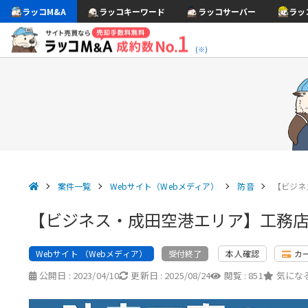
ラッコM&A
ラッコキーワード
ラッコサーバー
ラッ
(※)
案件一覧
Webサイト（Webメディア）
防音
【ビジネ
【ビジネス・成田空港エリア】工務
Webサイト （Webメディア）
本人確認
カ
受付終了
公開日 :
2023/04/10
更新日 :
2025/08/24
閲覧 :
851
気になる