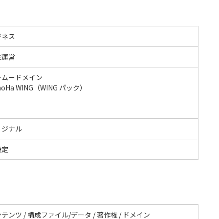
ジネス
主運営
ームードメイン
noHa WING（WING パック）
リジナル
設定
テンツ / 構成ファイル/データ / 著作権 / ドメイン