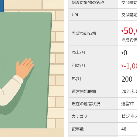
譲渡対象物の名称
交渉開
URL
交渉開
50
¥
希望売却価格
※成約価
0
売上/月
¥
-1,0
利益/月
¥
200
PV/月
2021年
運営開始時期
運営中
現在の運営状況
ビジネ
カテゴリ
46
記事数