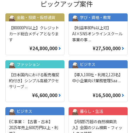
ピックアップ案件
金融・投資・仮想通貨
学び・資格・教育
【80000PV以上】クレジット
【利益率80%以上可】
カード総合メディアとなりま
AI×SNSオンラインスクール
す
事業の事
...
¥24,800,000
¥27,500,000
ファッション
ビジネス
【日本国内における販売権契
【導入100社・利用2,123名】
約付き】シンプル高級アクセ
中小企業向け業務管理Saa
...
サリーブ
...
¥6,600,000
¥16,500,000
ビジネス
暮らし・生活
EC事業：【古書・古本】
【月間5万超の自然検索流
2025年売上600万円以上・利
入】全国のジム検索・フィッ