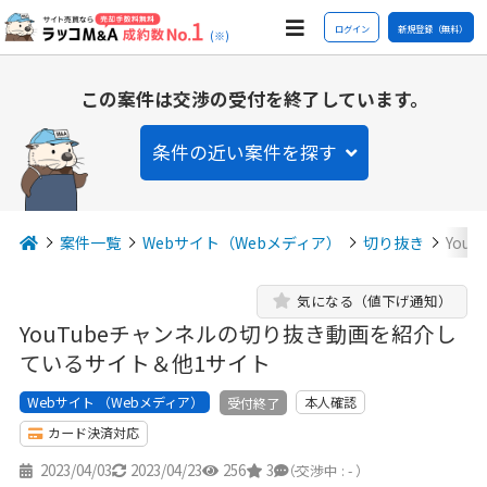
ログイン
新規登録（無料）
(※)
この案件は交渉の受付を終了しています。
条件の近い案件を探す
案件一覧
Webサイト（Webメディア）
切り抜き
You
気になる（値下げ通知）
YouTubeチャンネルの切り抜き動画を紹介し
ているサイト＆他1サイト
Webサイト （Webメディア）
本人確認
受付終了
カード決済対応
2023/04/03
2023/04/23
256
3
-
（交渉中 : - ）