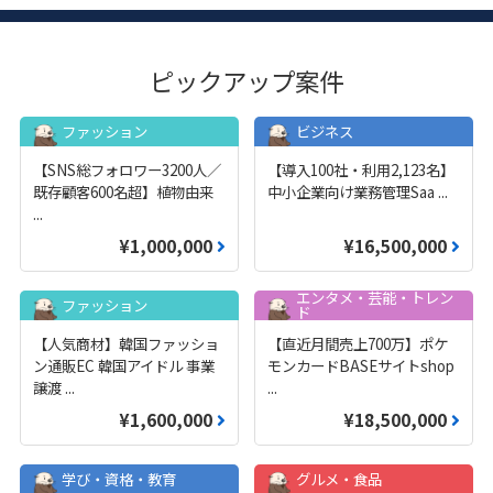
ピックアップ案件
ファッション
ビジネス
【SNS総フォロワー3200人／
【導入100社・利用2,123名】
既存顧客600名超】植物由来
中小企業向け業務管理Saa
...
...
¥1,000,000
¥16,500,000
エンタメ・芸能・トレン
ファッション
ド
【人気商材】韓国ファッショ
【直近月間売上700万】ポケ
ン通販EC 韓国アイドル 事業
モンカードBASEサイトshop
譲渡
...
...
¥1,600,000
¥18,500,000
学び・資格・教育
グルメ・食品