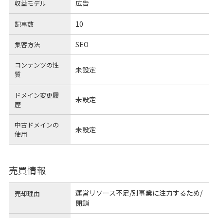
広告
収益モデル
10
記事数
SEO
集客方法
コンテンツの性
未設定
質
ドメイン変更履
未設定
歴
中古ドメインの
未設定
使用
売買情報
運営リソース不足/別事業に注力するため/
売却理由
閉鎖