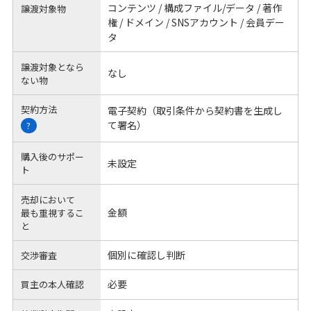
コンテンツ / 構成ファイル/データ / 著作
譲渡対象物
権 / ドメイン / SNSアカウント / 会員デー
タ
譲渡対象となら
なし
ない物
契約方法
電子契約（取引条件から契約書を生成し
て署名）
?
購入後のサポー
未設定
ト
売却において
金額
最も重視するこ
と
個別に確認し判断
交渉審査
必要
買主の本人確認