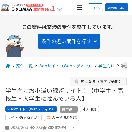
ログイン
新規登録（無料）
(※)
この案件は交渉の受付を終了しています。
条件の近い案件を探す
案件一覧
Webサイト（Webメディア）
学生向け
学生
気になる（値下げ通知）
学生向けお小遣い稼ぎサイト！【中学生・高
校生・大学生に悩んでいる人】
Webサイト （Webメディア）
本人確認
受付終了
サイト移行代行無料
カード決済対応
2023/03/31
223
8
4
（交渉中 : - ）