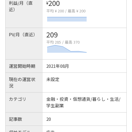
200
利益/月（直
¥
近）
平均 ¥ 200
/
最高 ¥ 200
209
PV/月（直近）
平均 285
/
最高 370
運営開始時期
2021年08月
現在の運営状
未設定
況
カテゴリ
金融・投資・仮想通貨/暮らし・生活/
学生副業
記事数
20