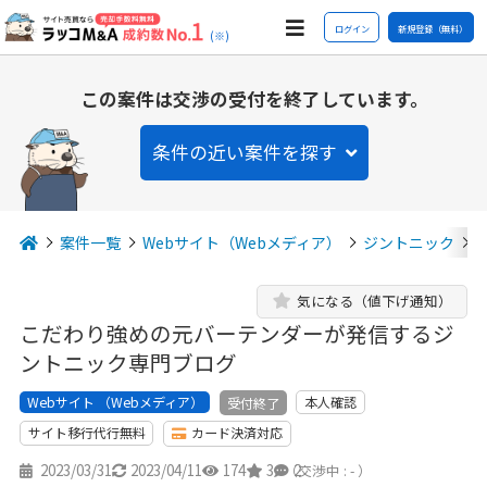
ログイン
新規登録（無料）
(※)
この案件は交渉の受付を終了しています。
条件の近い案件を探す
案件一覧
Webサイト（Webメディア）
ジントニック
気になる（値下げ通知）
こだわり強めの元バーテンダーが発信するジ
ントニック専門ブログ
Webサイト （Webメディア）
本人確認
受付終了
サイト移行代行無料
カード決済対応
2023/03/31
2023/04/11
174
3
2
（交渉中 : - ）