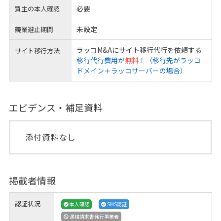
必要
買主の本人確認
未設定
競業避止期間
ラッコM&Aにサイト移行代行を依頼する
サイト移行方法
移行代行費用が
無料
！（移行先がラッコ
ドメイン＋ラッコサーバーの場合）
エビデンス・補足資料
添付資料なし
掲載者情報
認証状況
本人確認
SMS認証
適格請求書発行事業者