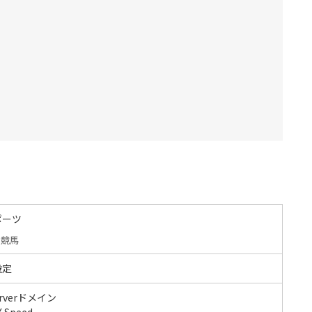
ポーツ
競馬
設定
erverドメイン
 Speed