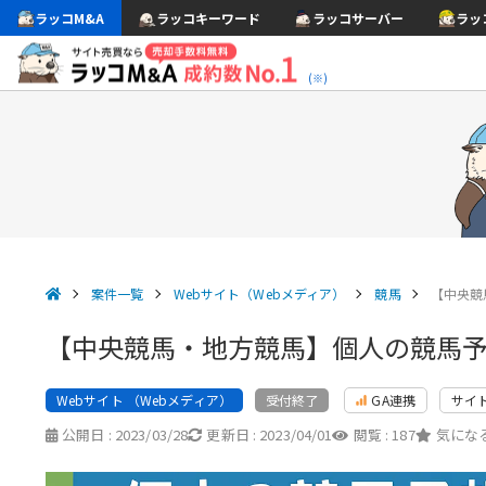
ラッコM&A
ラッコキーワード
ラッコサーバー
ラッ
(※)
案件一覧
Webサイト（Webメディア）
競馬
【中央競
【中央競馬・地方競馬】個人の競馬
Webサイト （Webメディア）
GA連携
サイ
受付終了
公開日 :
2023/03/28
更新日 :
2023/04/01
閲覧 :
187
気になる