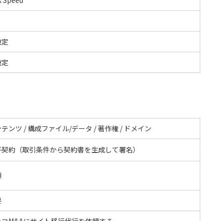
設定
設定
テンツ / 構成ファイル/データ / 著作権 / ドメイン
子契約（取引条件から契約書を生成して署名）
額
要
ッコM&Aにサイト移行代行を依頼する