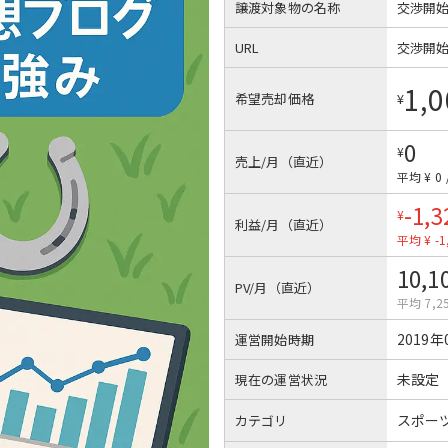
譲渡対象物の名称
交渉開
URL
交渉開
1,0
希望売却価格
¥
0
¥
売上/月（直近）
平均 ¥ 0
-1,3
¥
利益/月（直近）
平均 ¥ -1
10,1
PV/月（直近）
平均 7,2
2019年
運営開始時期
未設定
現在の運営状況
スポー
カテゴリ