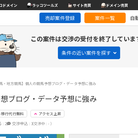
コドメイン
ラッコツールズ
サイト売買
ドメイン売買
売却案件登録
案件一覧
自
この案件は交渉の受付を終了していま
条件の近い案件を探す
馬・地方競馬】個人の競馬予想ブログ・データ予想に強み
予想ブログ・データ予想に強み
ト移行代行無料
アクセス上昇
 :
2
交渉申込 :
3
（交渉中 : - ）