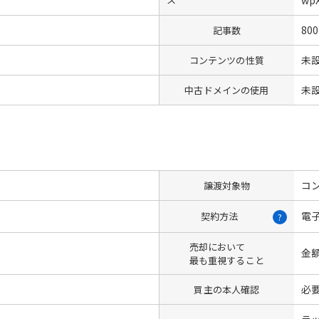
800
記事数
未
コンテンツの性質
未
中古ドメインの使用
コン
譲渡対象物
電
契約方法
?
売却において
金
最も重視すること
必
買主の本人確認
ラ