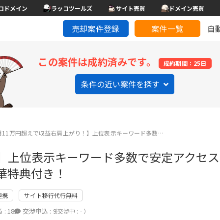
コドメイン
ラッコツールズ
サイト売買
ドメイン売買
売却案件登録
案件一覧
自
この案件は成約済みです。
成約期間：25日
条件の近い案件を探す
月11万円超えで収益右肩上がり！】上位表示キーワード多数…
！】上位表示キーワード多数で安定アクセ
華特典付き！
連携
サイト移行代行無料
 :
18
交渉申込 :
9
（交渉中 : - ）