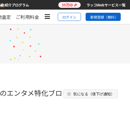
紹介プログラム
35万ID 🎉
ラッコWebサービス一覧
動査定
ご利用料金
ログイン
新規登録（無料）
スのエンタメ特化ブロ
気になる（値下げ通知）