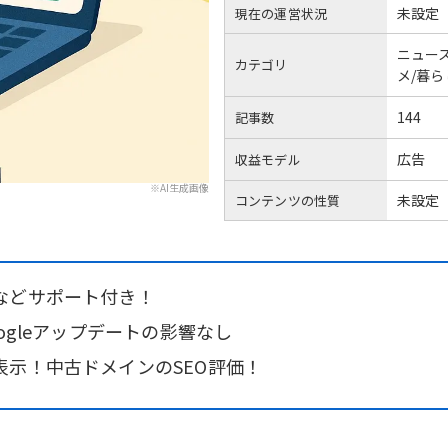
未設定
現在の運営状況
ニュー
カテゴリ
メ/暮
144
記事数
広告
収益モデル
※AI生成画像
未設定
コンテンツの性質
などサポート付き！
ogleアップデートの影響なし
表示！中古ドメインのSEO評価！