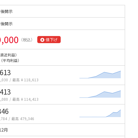
始後開示
始後開示
0,000
（税込）
値下げ
（直近利益）
（平均利益）
,613
,030
/
最高 ¥ 118,613
,413
,080
/
最高 ¥ 114,413
346
,784
/
最高 479,346
12月