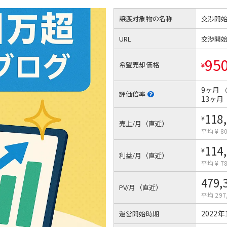
譲渡対象物の名称
交渉開
URL
交渉開
95
希望売却価格
¥
9ヶ月
評価倍率
13ヶ月
118
¥
売上/月（直近）
平均 ¥ 80
114
¥
利益/月（直近）
平均 ¥ 78
479,
PV/月（直近）
平均 297
2022年
運営開始時期