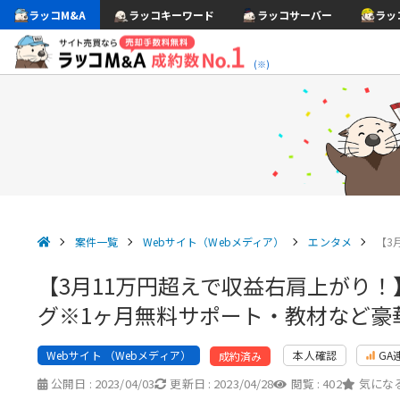
ラッコM&A
ラッコキーワード
ラッコサーバー
ラッ
(※)
案件一覧
Webサイト（Webメディア）
エンタメ
【3
【3月11万円超えで収益右肩上がり
グ※1ヶ月無料サポート・教材など豪
Webサイト （Webメディア）
本人確認
GA
成約済み
公開日 :
2023/04/03
更新日 :
2023/04/28
閲覧 :
402
気になる