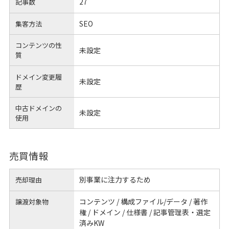
27
記事数
SEO
集客方法
コンテンツの性
未設定
質
ドメイン変更履
未設定
歴
中古ドメインの
未設定
使用
売買情報
別事業に注力するため
売却理由
コンテンツ / 構成ファイル/データ / 著作
譲渡対象物
権 / ドメイン / 仕様書 / 記事管理表・選定
済みKW