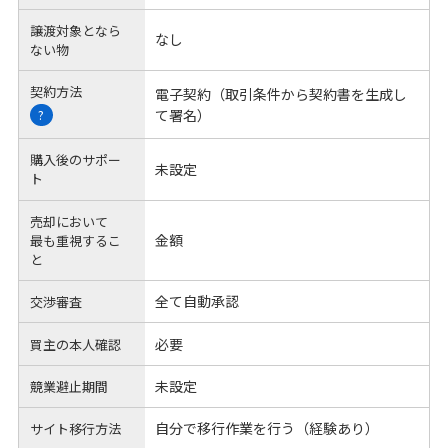
譲渡対象となら
なし
ない物
契約方法
電子契約（取引条件から契約書を生成し
て署名）
?
購入後のサポー
未設定
ト
売却において
金額
最も重視するこ
と
全て自動承認
交渉審査
必要
買主の本人確認
未設定
競業避止期間
自分で移行作業を行う（経験あり）
サイト移行方法