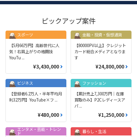
ピックアップ案件
スポーツ
金融・投資・仮想通貨
【5月66万円】高齢世代に人
【80000PV以上】クレジット
気！右肩上がりの格闘技
カード総合メディアとなりま
YouTu
...
す
¥3,430,000
¥24,800,000
ビジネス
ファッション
【登録者6.2万人・半年平均月
【累計売上7,300万円｜在庫
利32万円】YouTube×フ
...
買取のみ】P2Cレディースア
パ
...
¥480,000
¥1,250,000
エンタメ・芸能・トレン
暮らし・生活
ド