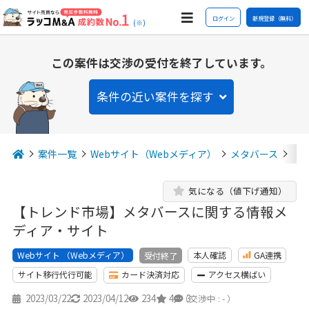
ログイン
新規登録（無料）
(※)
この案件は交渉の受付を終了しています。
条件の近い案件を探す
案件一覧
Webサイト（Webメディア）
メタバース
【
気になる（値下げ通知）
【トレンド市場】メタバースに関する情報メ
ディア・サイト
Webサイト （Webメディア）
本人確認
GA連携
受付終了
サイト移行代行可能
カード決済対応
アクセス横ばい
2023/03/22
2023/04/12
234
4
3
（交渉中 : - ）