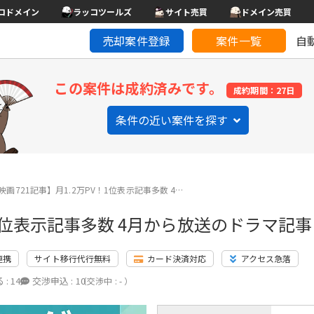
コドメイン
ラッコツールズ
サイト売買
ドメイン売買
売却案件登録
案件一覧
自
この案件は成約済みです。
成約期間：27日
条件の近い案件を探す
画721記事】月1.2万PV！1位表示記事多数 4…
！1位表示記事多数 4月から放送のドラマ記
連携
サイト移行代行無料
カード決済対応
アクセス急落
 :
14
交渉申込 :
10
（交渉中 : - ）