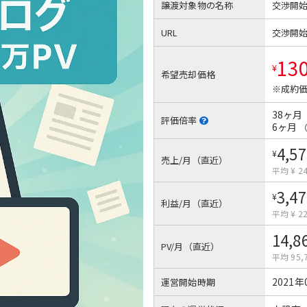
譲渡対象物の名称
交渉開
URL
交渉開
13
¥
希望売却価格
※成約価
38ヶ月
評価倍率
6ヶ月
4,57
¥
売上/月（直近）
平均 ¥ 24
3,47
¥
利益/月（直近）
平均 ¥ 22
14,8
PV/月（直近）
平均 95,
2021年
運営開始時期