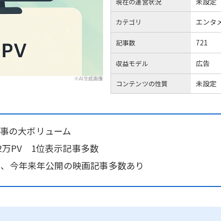
未設定
現在の運営状況
エンタ
カテゴリ
721
記事数
広告
収益モデル
※AI生成画像
未設定
コンテンツの性質
1記事の大ボリューム
.2万PV 1位表示記事多数
事、今年来年公開の映画記事多数あり