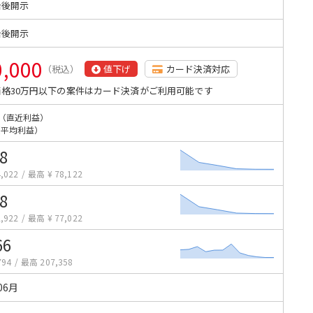
始後開示
始後開示
0,000
（税込）
値下げ
カード決済対応
格30万円以下の案件はカード決済がご利用可能です
（直近利益）
（平均利益）
8
,022
/
最高 ¥ 78,122
8
,922
/
最高 ¥ 77,022
66
794
/
最高 207,358
06月