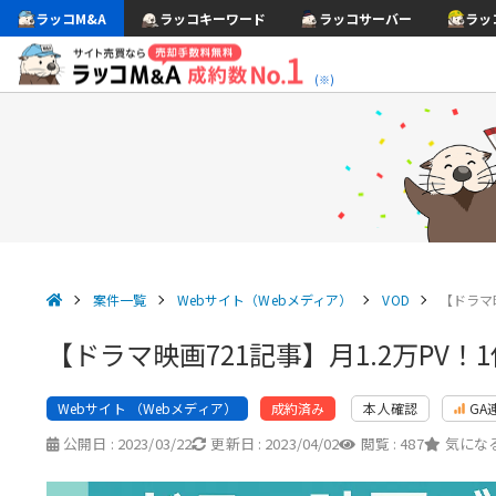
ラッコM&A
ラッコキーワード
ラッコサーバー
ラッ
(※)
案件一覧
Webサイト（Webメディア）
VOD
【ドラマ映
【ドラマ映画721記事】月1.2万PV
Webサイト （Webメディア）
本人確認
GA
成約済み
公開日 :
2023/03/22
更新日 :
2023/04/02
閲覧 :
487
気になる