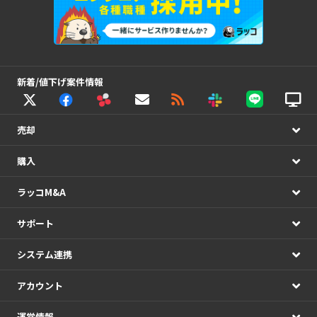
新着/値下げ案件情報
売却
購入
ラッコM&A
サポート
システム連携
アカウント
運営情報