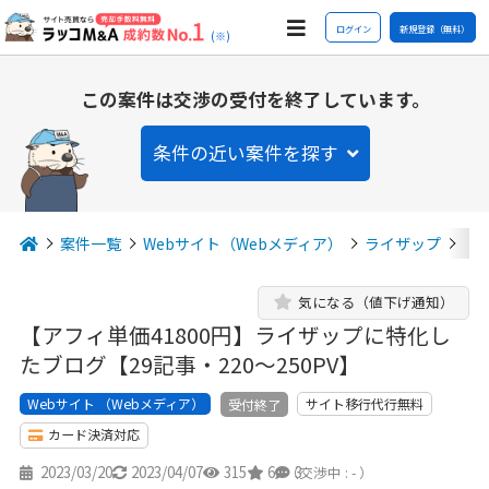
ログイン
新規登録（無料）
(※)
この案件は交渉の受付を終了しています。
条件の近い案件を探す
案件一覧
Webサイト（Webメディア）
ライザップ
【
気になる（値下げ通知）
【アフィ単価41800円】ライザップに特化し
たブログ【29記事・220～250PV】
Webサイト （Webメディア）
サイト移行代行無料
受付終了
カード決済対応
2023/03/20
2023/04/07
315
6
3
（交渉中 : - ）