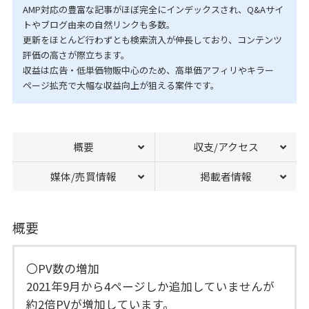
AMP対応の豊富な記事がほぼ完全にインデックスされ、Q&Aサイ
トやブログ由来の自然リンクも多数。
更新をほとんど行わずとも検索流入が伸長しており、コンテンツ
評価の高さが際立ちます。
収益は広告・低単価物販中心のため、高単価アフィリやキラー
ページ拡充で大幅な収益向上が狙える案件です。
概要
収支/アクセス
媒体/売買情報
掲載者情報
概要
〇PV数の増加
2021年9月から4ページしか追加していませんが
約2倍PVが増加しています。