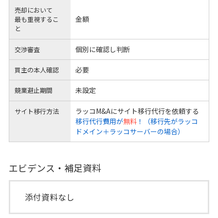
売却において
金額
最も重視するこ
と
個別に確認し判断
交渉審査
必要
買主の本人確認
未設定
競業避止期間
ラッコM&Aにサイト移行代行を依頼する
サイト移行方法
移行代行費用が
無料
！（移行先がラッコ
ドメイン＋ラッコサーバーの場合）
エビデンス・補足資料
添付資料なし