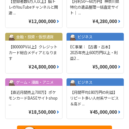
【登録者数6万人以上】脳ト
【月利50〜60万円】神奈川県
レのYouTubeチャンネルと関
特化の遺品整理一括査定サイ
連
...
ト｜
...
¥12,000,000
¥4,280,000
金融・投資・仮想通貨
ビジネス
【80000PV以上】クレジット
EC事業：【古書・古本】
カード総合メディアとなりま
2025年売上600万円以上・利
す
益2
...
¥24,800,000
¥5,000,000
ゲーム・漫画・アニメ
ビジネス
【直近月間売上700万】ポケ
【月間平均180万円の利益】
モンカードBASEサイトshop
リピート多い人材系サービス
...
＆高ド
...
¥18,500,000
¥45,000,000