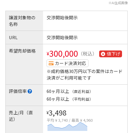
※AI生成画像
譲渡対象物の
交渉開始後開示
名称
URL
交渉開始後開示
希望売却価格
300,000
¥
（税込）
値下げ
カード決済対応
※成約価格30万円以下の案件はカード
決済がご利用可能です
評価倍率
60ヶ月以上
（直近利益）
60ヶ月以上
（平均利益）
3,498
売上/月（直
¥
近）
平均 ¥ 3,740
/
最高 ¥ 4,960