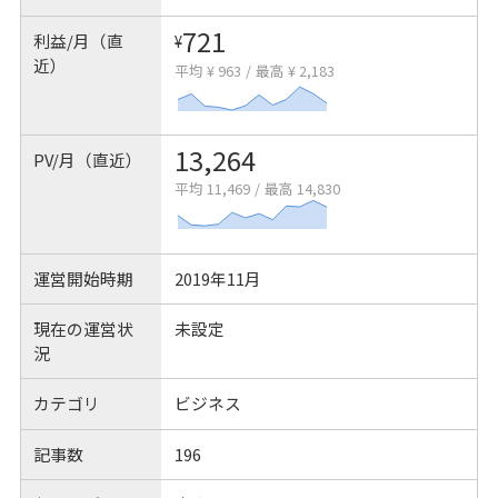
721
利益/月（直
¥
近）
平均 ¥ 963
/
最高 ¥ 2,183
13,264
PV/月（直近）
平均 11,469
/
最高 14,830
運営開始時期
2019年11月
現在の運営状
未設定
況
カテゴリ
ビジネス
記事数
196