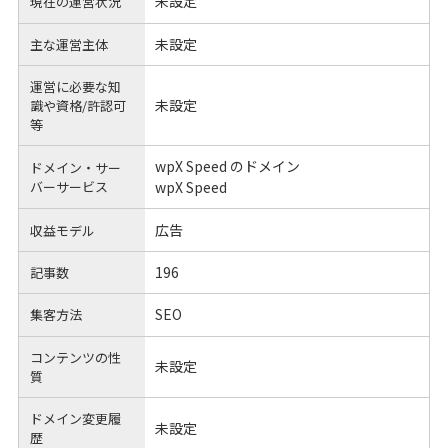
未設定
現在の運営状況
未設定
主な運営主体
運営に必要な知
未設定
識や
資格/許認可
等
wpX Speed のドメイン
ドメイン・サー
バーサービス
wpX Speed
広告
収益モデル
196
記事数
SEO
集客方法
コンテンツの性
未設定
質
ドメイン変更履
未設定
歴