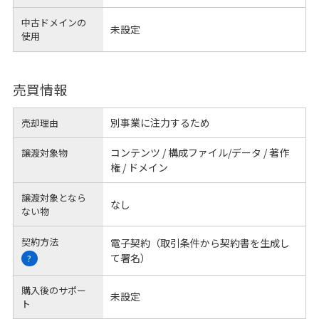
中古ドメインの
未設定
使用
売買情報
別事業に注力するため
売却理由
コンテンツ / 構成ファイル/データ / 著作
譲渡対象物
権 / ドメイン
譲渡対象となら
なし
ない物
契約方法
電子契約（取引条件から契約書を生成し
て署名）
?
購入後のサポー
未設定
ト