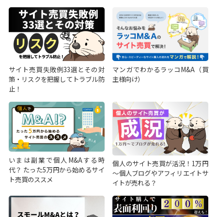
サイト売買失敗例33選とその対
マンガでわかるラッコM&A（買
策・リスクを把握してトラブル防
主様向け）
止！
いまは副業で個人M&Aする時
個人のサイト売買が活況！1万円
代？ たった5万円から始めるサイ
～個人ブログやアフィリエイトサ
ト売買のススメ
イトが売れる？