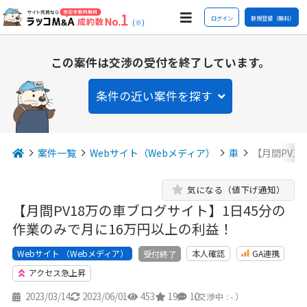
ログイン
新規登録（無料）
(※)
この案件は交渉の受付を終了しています。
条件の近い案件を探す
案件一覧
Webサイト（Webメディア）
車
【月間PV1
気になる（値下げ通知）
【月間PV18万の車ブログサイト】1日45分の
作業のみで月に16万円以上の利益！
Webサイト （Webメディア）
本人確認
GA連携
受付終了
アクセス急上昇
2023/03/14
2023/06/01
453
19
10
（交渉中 : - ）