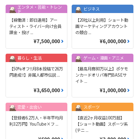
エンタメ・芸能・トレン
ビジネス
ド
【稼働済：即日運用】アー
【20社以上利用】ショート動
ティスト・ライバー向け会員
画マーケティングアカウント
課金・投げ
...
の競合
...
¥7,500,000
¥6,000,000
暮らし・生活
ゲーム・漫画・アニメ
【50%オフ‼️月8本投稿で26万
【最高月商80万以上】ポケモ
円達成‼️】非属人都市伝説
...
ンカードオリパ専門BASEサ
イト
...
¥3,650,000
¥1,000,000
恋愛・出会い
スポーツ
【登録者6.2万人・半年平均月
【直近2ヶ月収益100万超】
利32万円】YouTube×フ
...
【ショート動画】スポーツ系
(テニ
...