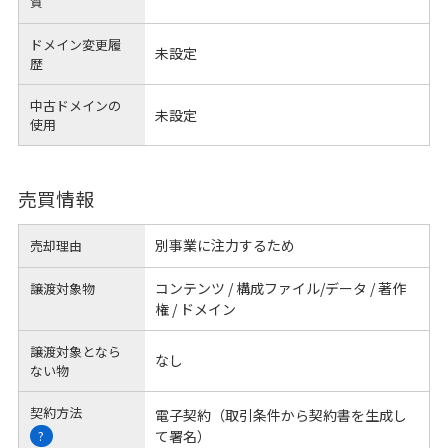
質
ドメイン変更履
未設定
歴
中古ドメインの
未設定
使用
売買情報
別事業に注力するため
売却理由
コンテンツ / 構成ファイル/データ / 著作
譲渡対象物
権 / ドメイン
譲渡対象となら
なし
ない物
契約方法
電子契約（取引条件から契約書を生成し
て署名）
?