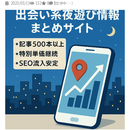
2023/03/13
152
8
5
（交渉中 : - ）