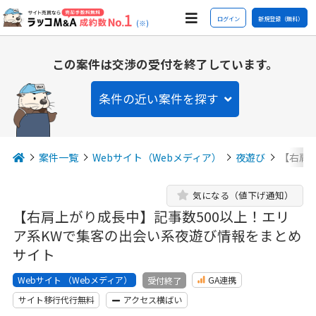
ログイン
新規登録（無料）
(※)
この案件は交渉の受付を終了しています。
条件の近い案件を探す
案件一覧
Webサイト（Webメディア）
夜遊び
【右肩
気になる（値下げ通知）
【右肩上がり成長中】記事数500以上！エリ
ア系KWで集客の出会い系夜遊び情報をまとめ
サイト
Webサイト （Webメディア）
GA連携
受付終了
サイト移行代行無料
アクセス横ばい