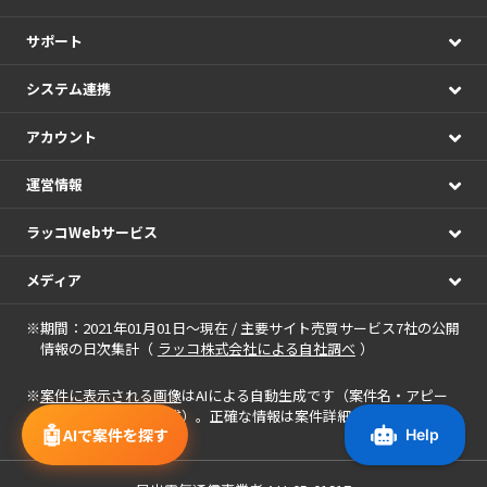
サポート
システム連携
アカウント
運営情報
ラッコWebサービス
メディア
※期間：2021年01月01日～現在 / 主要サイト売買サービス7社の公開
情報の日次集計（
ラッコ株式会社による自社調べ
）
※
案件に表示される画像
はAIによる自動生成です（案件名・アピー
ルポイントを基に作成）。正確な情報は案件詳細をご確認くださ
🤖
AIで案件を探す
い。