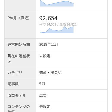
92,654
PV/月（直近）
平均 84,552
/
最高 92,822
運営開始時期
2018年11月
現在の運営状
未設定
況
カテゴリ
恋愛・出会い
記事数
527
収益モデル
広告
コンテンツの
未設定
性質