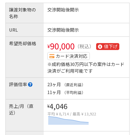
譲渡対象物の
交渉開始後開示
名称
URL
交渉開始後開示
希望売却価格
90,000
¥
（税込）
値下げ
カード決済対応
※成約価格30万円以下の案件はカード
決済がご利用可能です
評価倍率
23ヶ月
（直近利益）
11ヶ月
（平均利益）
4,046
売上/月（直
¥
近）
平均 ¥ 8,714
/
最高 ¥ 13,922