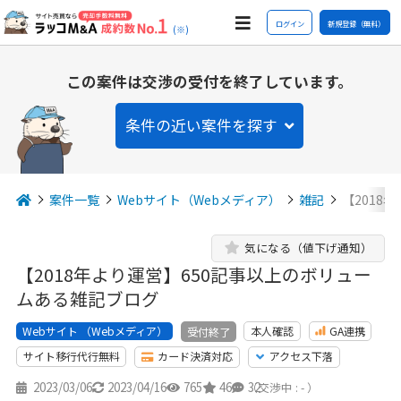
ログイン
新規登録（無料）
(※)
この案件は交渉の受付を終了しています。
条件の近い案件を探す
案件一覧
Webサイト（Webメディア）
雑記
【2018
気になる（値下げ通知）
【2018年より運営】650記事以上のボリュー
ムある雑記ブログ
Webサイト （Webメディア）
本人確認
GA連携
受付終了
サイト移行代行無料
カード決済対応
アクセス下落
2023/03/06
2023/04/16
765
46
32
（交渉中 : - ）