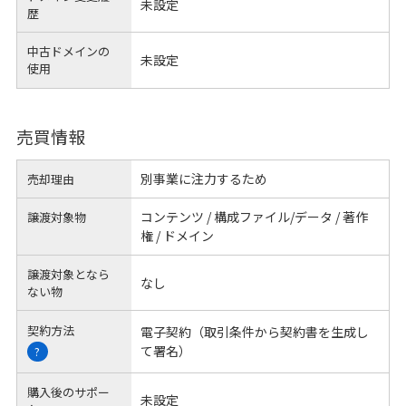
未設定
歴
中古ドメインの
未設定
使用
売買情報
別事業に注力するため
売却理由
コンテンツ / 構成ファイル/データ / 著作
譲渡対象物
権 / ドメイン
譲渡対象となら
なし
ない物
契約方法
電子契約（取引条件から契約書を生成し
て署名）
?
購入後のサポー
未設定