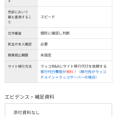
ト
売却において
スピード
最も重視するこ
と
個別に確認し判断
交渉審査
必要
買主の本人確認
未設定
競業避止期間
ラッコM&Aにサイト移行代行を依頼する
サイト移行方法
移行代行費用が
無料
！（移行先がラッコ
ドメイン＋ラッコサーバーの場合）
エビデンス・補足資料
添付資料なし