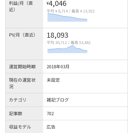
4,046
利益/月（直
¥
近）
平均 ¥ 8,714
/
最高 ¥ 13,922
18,093
PV/月（直近）
平均 30,712
/
最高 53,681
運営開始時期
2018年03月
現在の運営状
未設定
況
カテゴリ
雑記ブログ
記事数
702
収益モデル
広告