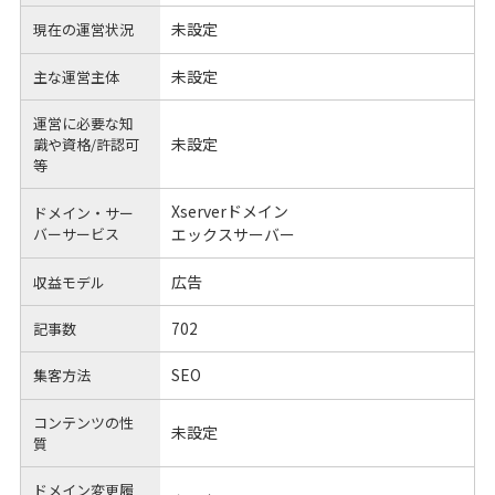
未設定
現在の運営状況
未設定
主な運営主体
運営に必要な知
未設定
識や
資格/許認可
等
Xserverドメイン
ドメイン・サー
バーサービス
エックスサーバー
広告
収益モデル
702
記事数
SEO
集客方法
コンテンツの性
未設定
質
ドメイン変更履