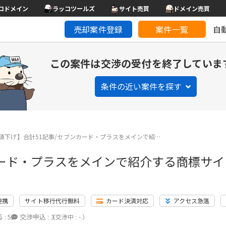
コドメイン
ラッコツールズ
サイト売買
ドメイン売買
売却案件登録
案件一覧
自
この案件は交渉の受付を終了していま
条件の近い案件を探す
値下げ】合計51記事/セブンカード・プラスをメインで紹…
カード・プラスをメインで紹介する商標サイ
連携
サイト移行代行無料
カード決済対応
アクセス急落
 :
5
交渉申込 :
3
（交渉中 : - ）