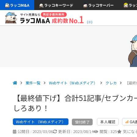
ラッコM&A
ラッコキーワード
ラッコサーバー
ラッ
(※)
案件一覧
Webサイト（Webメディア）
クレカ
【最終
【最終値下げ】合計51記事/セブン
しろあり！
Webサイト （Webメディア）
本人確認
GA
受付終了
公開日 :
2023/03/06
更新日 :
2023/08/14
閲覧 :
325
気になる