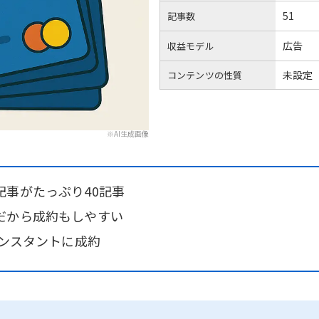
51
記事数
広告
収益モデル
未設定
コンテンツの性質
※AI生成画像
記事がたっぷり40記事
だから成約もしやすい
コンスタントに成約