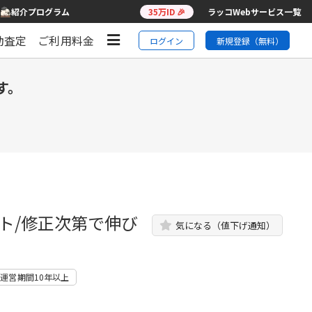
紹介プログラム
35万ID 🎉
ラッコWebサービス一覧
動査定
ご利用料金
ログイン
新規登録（無料）
す。
ト/修正次第で伸び
気になる（値下げ通知）
運営期間10年以上