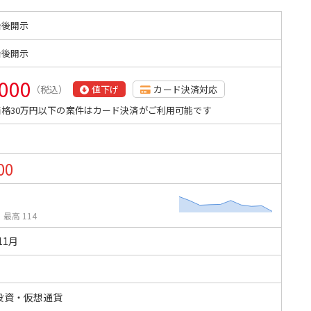
始後開示
始後開示
,000
（税込）
値下げ
カード決済対応
格30万円以下の案件はカード決済がご利用可能です
00
/
最高 114
11月
投資・仮想通貨