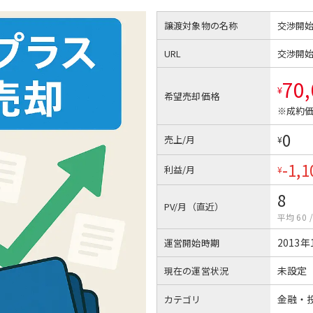
譲渡対象物の名称
交渉開
URL
交渉開
70
¥
希望売却価格
※成約価
0
売上/月
¥
-1,1
利益/月
¥
8
PV/月（直近）
平均 60
2013年
運営開始時期
未設定
現在の運営状況
金融・
カテゴリ