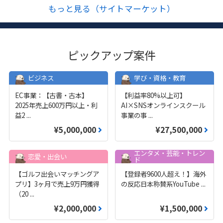
もっと見る（サイトマーケット）
ピックアップ案件
ビジネス
学び・資格・教育
EC事業：【古書・古本】
【利益率80%以上可】
2025年売上600万円以上・利
AI×SNSオンラインスクール
益2
...
事業の事
...
¥5,000,000
¥27,500,000
エンタメ・芸能・トレン
恋愛・出会い
ド
【ゴルフ出会いマッチングア
【登録者9600人超え！】海外
プリ】3ヶ月で売上9万円獲得
の反応日本称賛系YouTube
...
（20
...
¥2,000,000
¥1,500,000