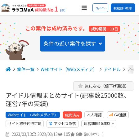
ログイン
新規登録（無料）
(※)
この案件は成約済みです。
成約期間：13日
条件の近い案件を探す
案件一覧
Webサイト（Webメディア）
アイドル
アイド
気になる（値下げ通知）
アイドル情報まとめサイト(記事数25000超、
運営7年の実績)
Webサイト （Webメディア）
本人確認
GA連携
成約済み
サイト移行代行可能
アクセス急落
運営期間10年以上
2023/03/13
2023/03/13
105
8
6
（交渉中 : - ）