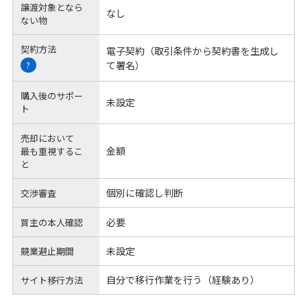
譲渡対象となら
なし
ない物
契約方法
電子契約（取引条件から契約書を生成し
て署名）
?
購入後のサポー
未設定
ト
売却において
金額
最も重視するこ
と
個別に確認し判断
交渉審査
必要
買主の本人確認
未設定
競業避止期間
自分で移行作業を行う（経験あり）
サイト移行方法