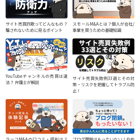
サイト売買詐欺ってどんなもの？
スモールM&Aとは？個人が会社/
騙されないために見るポイント
事業を買うための基礎知識
YouTubeチャンネルの売買は違
サイト売買失敗例33選とその対
法？ 弁護士が解説
策・リスクを把握してトラブル防
止！
ラッコM&Aの口コミ・評判は？
ブログ閉鎖はもったいない！やめ