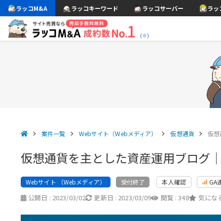
ラッコM&A
ラッコキーワード
ラッコサーバー
ラッ
(※)
案件一覧
Webサイト（Webメディア）
仮想通貨
仮想
仮想通貨を主とした資産運用ブログ
Webサイト （Webメディア）
本人確認
GA
受付終了
公開日 :
2023/03/02
更新日 :
2023/03/09
閲覧 :
348
気になる