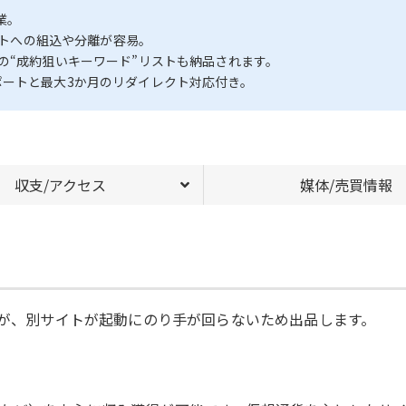
業。
イトへの組込や分離が容易。
の“成約狙いキーワード”リストも納品されます。
ポートと最大3か月のリダイレクト対応付き。
収支/アクセス
媒体/売買情報
たが、別サイトが起動にのり手が回らないため出品します。