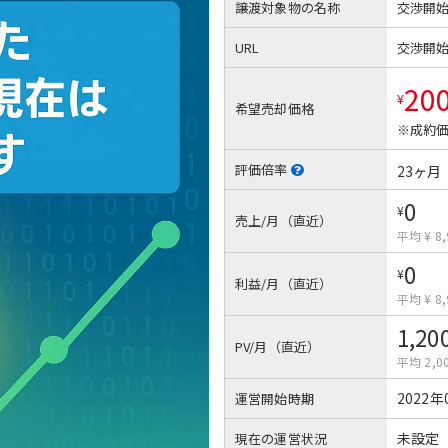
譲渡対象物の名称
交渉開
URL
交渉開
20
¥
希望売却価格
※成約価
評価倍率
23ヶ月
0
¥
売上/月（直近）
平均 ¥ 8,
0
¥
利益/月（直近）
平均 ¥ 8,
1,20
PV/月（直近）
平均 2,0
2022年
運営開始時期
未設定
現在の運営状況