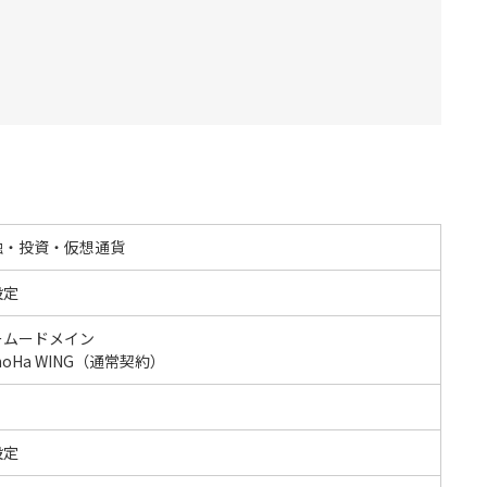
融・投資・仮想通貨
設定
ームードメイン
noHa WING（通常契約）
設定