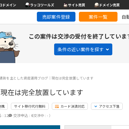
コドメイン
ラッコツールズ
サイト売買
ドメイン売買
売却案件登録
案件一覧
自
この案件は交渉の受付を終了していま
条件の近い案件を探す
通貨を主とした資産運用ブログ｜現在は完全放置しています
｜現在は完全放置しています
連携
サイト移行代行無料
カード決済対応
アクセス下落
 :
12
交渉申込 :
6
（交渉中 : - ）