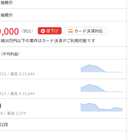
始後開示
始後開示
0,000
（税込）
値下げ
カード決済対応
格30万円以下の案件はカード決済がご利用可能です
（平均利益）
923
/
最高 ¥ 23,840
923
/
最高 ¥ 23,840
0
09
/
最高 3,579
02月