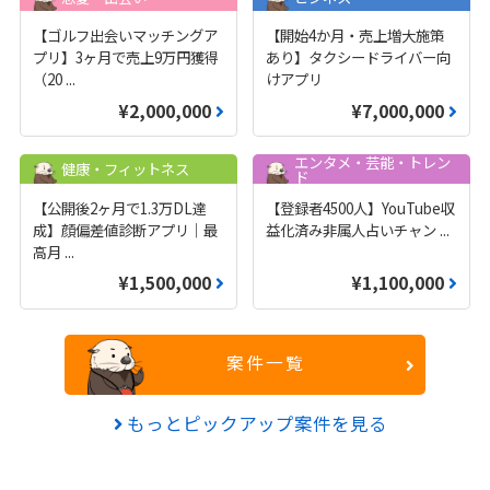
【ゴルフ出会いマッチングア
【開始4か月・売上増大施策
プリ】3ヶ月で売上9万円獲得
あり】タクシードライバー向
（20
...
けアプリ
¥2,000,000
¥7,000,000
エンタメ・芸能・トレン
健康・フィットネス
ド
【公開後2ヶ月で1.3万DL達
【登録者4500人】YouTube収
成】顔偏差値診断アプリ｜最
益化済み非属人占いチャン
...
高月
...
¥1,500,000
¥1,100,000
案件一覧
もっとピックアップ案件を見る