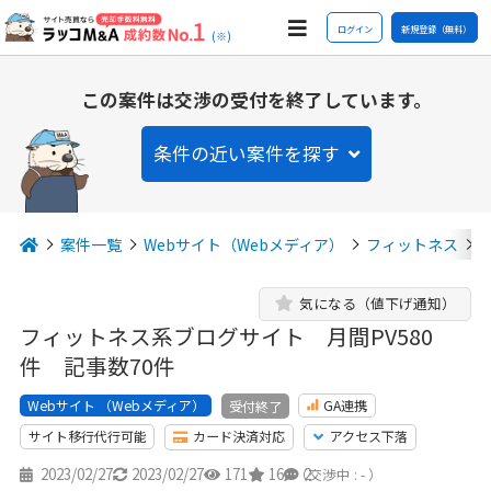
ログイン
新規登録（無料）
(※)
この案件は交渉の受付を終了しています。
条件の近い案件を探す
案件一覧
Webサイト（Webメディア）
フィットネス
気になる（値下げ通知）
フィットネス系ブログサイト 月間PV580
件 記事数70件
Webサイト （Webメディア）
GA連携
受付終了
サイト移行代行可能
カード決済対応
アクセス下落
2023/02/27
2023/02/27
171
16
2
（交渉中 : - ）