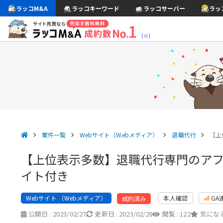
ラッコM&A
ラッコキーワード
ラッコサーバー
ラッ
(※)
案件一覧
Webサイト（Webメディア）
退職代行
【上
【上位表示多数】退職代行専門のア
イト付き
Webサイト （Webメディア）
本人確認
GA
成約済み
公開日 :
2023/02/27
更新日 :
2023/02/28
閲覧 :
122
気になる