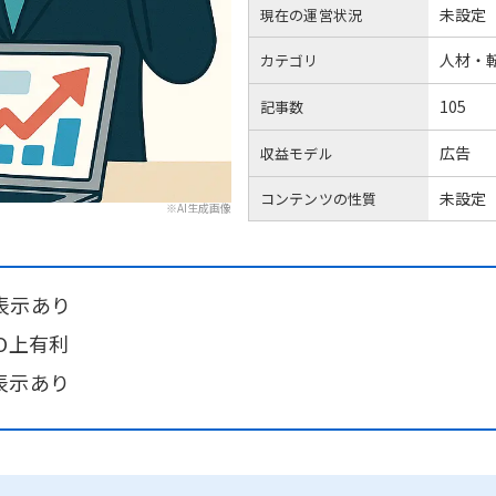
未設定
現在の運営状況
人材・
カテゴリ
105
記事数
広告
収益モデル
未設定
コンテンツの性質
※AI生成画像
表示あり
O上有利
表示あり