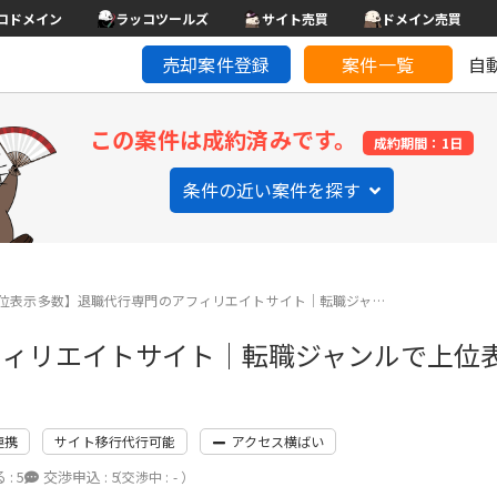
コドメイン
ラッコツールズ
サイト売買
ドメイン売買
売却案件登録
案件一覧
自
この案件は成約済みです。
成約期間：1日
条件の近い案件を探す
位表示多数】退職代行専門のアフィリエイトサイト｜転職ジャ…
フィリエイトサイト｜転職ジャンルで上位
連携
サイト移行代行可能
アクセス横ばい
 :
5
交渉申込 :
5
（交渉中 : - ）