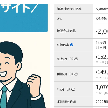
譲渡対象物の名称
交渉開
URL
交渉開
2,0
希望売却価格
¥
14ヶ月
評価倍率
11ヶ月
152
¥
売上/月（直近）
平均 ¥ 18
149
¥
利益/月（直近）
平均 ¥ 18
1,07
PV/月（直近）
平均 1,0
2022年
運営開始時期