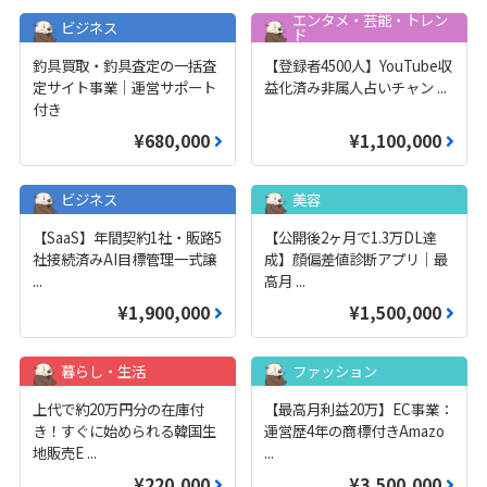
エンタメ・芸能・トレン
ビジネス
ド
釣具買取・釣具査定の一括査
【登録者4500人】YouTube収
定サイト事業｜運営サポート
益化済み非属人占いチャン
...
付き
¥680,000
¥1,100,000
ビジネス
美容
【SaaS】年間契約1社・販路5
【公開後2ヶ月で1.3万DL達
社接続済みAI目標管理一式譲
成】顔偏差値診断アプリ｜最
...
高月
...
¥1,900,000
¥1,500,000
暮らし・生活
ファッション
上代で約20万円分の在庫付
【最高月利益20万】EC事業：
き！すぐに始められる韓国生
運営歴4年の商標付きAmazo
地販売E
...
...
¥220,000
¥3,500,000