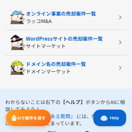
オンライン事業の
売却案件一覧
ラッコM&A
WordPressサイトの
売却案件一覧
サイトマーケット
ドメイン名の
売却案件一覧
ドメインマーケット
わからないことは右下の
【ヘルプ】
ボタンからAIに相
談してみよう！
「マニュアル・よくある質問」
には、使い方やお取引
🤖
AIで案件を探す
に役立つ情報がまとまっています。