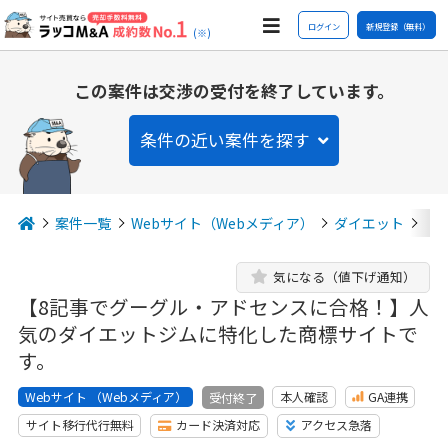
ログイン
新規登録（無料）
(※)
この案件は交渉の受付を終了しています。
条件の近い案件を探す
案件一覧
Webサイト（Webメディア）
ダイエット
【
気になる（値下げ通知）
【8記事でグーグル・アドセンスに合格！】人
気のダイエットジムに特化した商標サイトで
す。
Webサイト （Webメディア）
本人確認
GA連携
受付終了
サイト移行代行無料
カード決済対応
アクセス急落