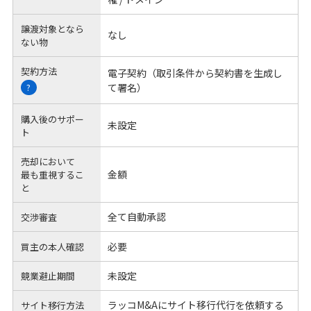
譲渡対象となら
なし
ない物
契約方法
電子契約（取引条件から契約書を生成し
て署名）
?
購入後のサポー
未設定
ト
売却において
金額
最も重視するこ
と
全て自動承認
交渉審査
必要
買主の本人確認
未設定
競業避止期間
ラッコM&Aにサイト移行代行を依頼する
サイト移行方法