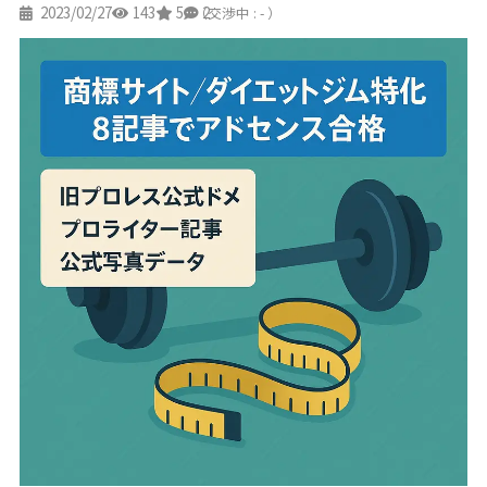
2023/02/27
143
5
2
（交渉中 : - ）