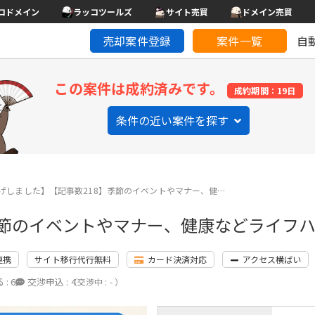
コドメイン
ラッコツールズ
サイト売買
ドメイン売買
売却案件登録
案件一覧
自
この案件は成約済みです。
成約期間：19日
条件の近い案件を探す
げしました】【記事数218】季節のイベントやマナー、健…
季節のイベントやマナー、健康などライフ
連携
サイト移行代行無料
カード決済対応
アクセス横ばい
 :
6
交渉申込 :
4
（交渉中 : - ）