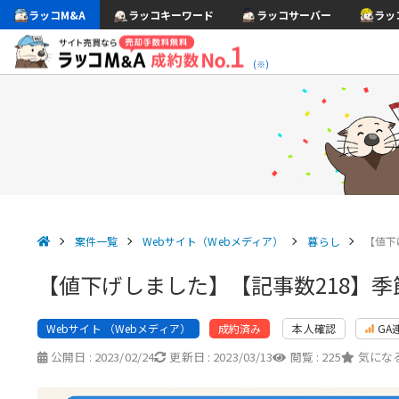
ラッコM&A
ラッコキーワード
ラッコサーバー
ラッ
(※)
案件一覧
Webサイト（Webメディア）
暮らし
【値下
【値下げしました】【記事数218】
Webサイト （Webメディア）
本人確認
GA
成約済み
公開日 :
2023/02/24
更新日 :
2023/03/13
閲覧 :
225
気になる