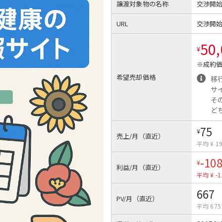
譲渡対象物の名称
交渉開
URL
交渉開
50
¥
※成約価
希望売却価格
移
サ
そ
ど
75
¥
売上/月（直近）
平均 ¥ 1
-10
¥
利益/月（直近）
平均 ¥ -1
667
PV/月（直近）
平均 675