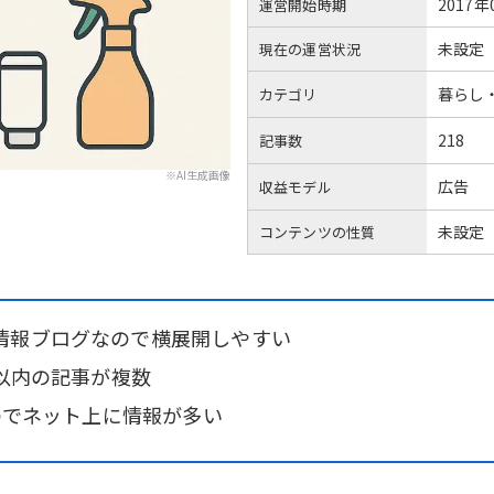
2017年
運営開始時期
未設定
現在の運営状況
暮らし
カテゴリ
218
記事数
※AI生成画像
広告
収益モデル
未設定
コンテンツの性質
情報ブログなので横展開しやすい
位以内の記事が複数
なのでネット上に情報が多い