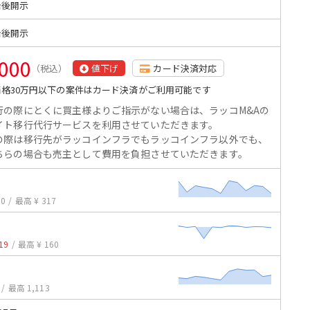
始後開示
始後開示
,000
（税込）
値下げ
カード決済対応
格30万円以下の案件はカード決済がご利用可能です
行の際にとくに買主様よりご指示がない場合は、ラッコM&Aの
イト移行代行サービスを利用させていただきます。
の際は移行先がラッコインフラでもラッコインフラ以外でも、
ちらの場合も売主として費用を負担させていただきます。
90
/
最高 ¥ 317
8
19
/
最高 ¥ 160
/
最高 1,113