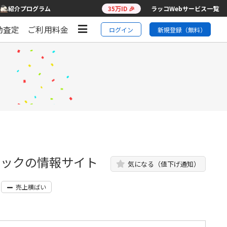
紹介プログラム
35万ID 🎉
ラッコWebサービス一覧
動査定
ご利用料金
ログイン
新規登録（無料）
ハックの情報サイト
気になる（値下げ通知）
売上横ばい