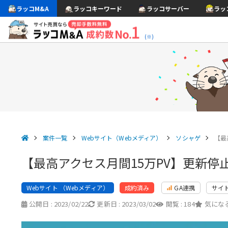
ラッコM&A
ラッコキーワード
ラッコサーバー
ラッ
(※)
案件一覧
Webサイト（Webメディア）
ソシャゲ
【最
【最高アクセス月間15万PV】更新
Webサイト （Webメディア）
GA連携
サイ
成約済み
公開日 :
2023/02/22
更新日 :
2023/03/02
閲覧 :
184
気になる