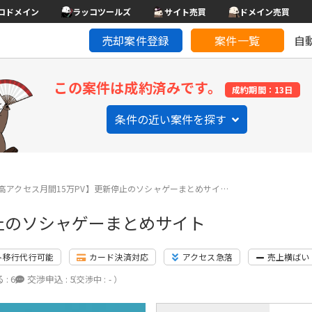
コドメイン
ラッコツールズ
サイト売買
ドメイン売買
売却案件登録
案件一覧
自
この案件は成約済みです。
成約期間：13日
条件の近い案件を探す
高アクセス月間15万PV】更新停止のソシャゲーまとめサイ…
停止のソシャゲーまとめサイト
ト移行代行可能
カード決済対応
アクセス急落
売上横ばい
 :
6
交渉申込 :
5
（交渉中 : - ）