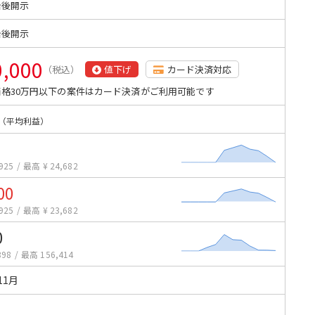
始後開示
始後開示
0,000
（税込）
値下げ
カード決済対応
格30万円以下の案件はカード決済がご利用可能です
（平均利益）
925
/
最高 ¥ 24,682
00
925
/
最高 ¥ 23,682
0
398
/
最高 156,414
11月