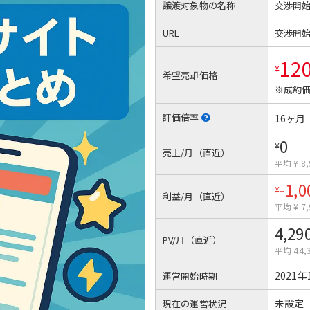
譲渡対象物の名称
交渉開
URL
交渉開
12
¥
希望売却価格
※成約価
評価倍率
16ヶ月
0
¥
売上/月（直近）
平均 ¥ 8,
-1,0
¥
利益/月（直近）
平均 ¥ 7,
4,29
PV/月（直近）
平均 44,
2021年
運営開始時期
未設定
現在の運営状況