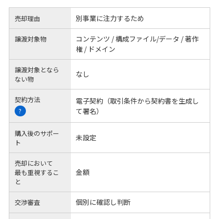
別事業に注力するため
売却理由
コンテンツ / 構成ファイル/データ / 著作
譲渡対象物
権 / ドメイン
譲渡対象となら
なし
ない物
契約方法
電子契約（取引条件から契約書を生成し
て署名）
?
購入後のサポー
未設定
ト
売却において
金額
最も重視するこ
と
個別に確認し判断
交渉審査