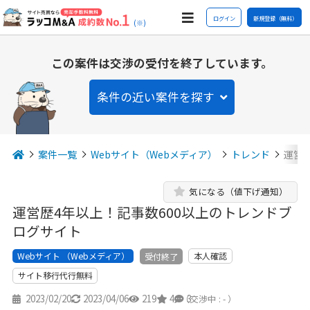
ログイン
新規登録（無料）
(※)
この案件は交渉の受付を終了しています。
条件の近い案件を探す
案件一覧
Webサイト（Webメディア）
トレンド
運営
気になる（値下げ通知）
運営歴4年以上！記事数600以上のトレンドブ
ログサイト
Webサイト （Webメディア）
本人確認
受付終了
サイト移行代行無料
2023/02/20
2023/04/06
219
4
3
（交渉中 : - ）