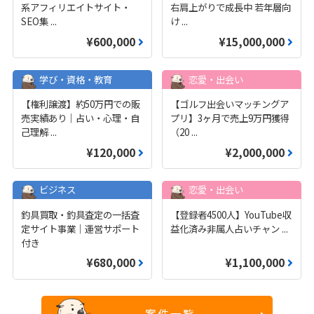
系アフィリエイトサイト・
右肩上がりで成長中 若年層向
SEO集
...
け
...
¥600,000
¥15,000,000
学び・資格・教育
恋愛・出会い
【権利譲渡】約50万円での販
【ゴルフ出会いマッチングア
売実績あり｜占い・心理・自
プリ】3ヶ月で売上9万円獲得
己理解
...
（20
...
¥120,000
¥2,000,000
ビジネス
恋愛・出会い
釣具買取・釣具査定の一括査
【登録者4500人】YouTube収
定サイト事業｜運営サポート
益化済み非属人占いチャン
...
付き
¥680,000
¥1,100,000
案件一覧