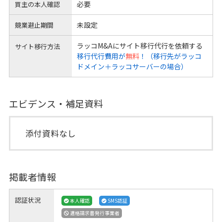
必要
買主の本人確認
未設定
競業避止期間
ラッコM&Aにサイト移行代行を依頼する
サイト移行方法
移行代行費用が
無料
！（移行先がラッコ
ドメイン＋ラッコサーバーの場合）
エビデンス・補足資料
添付資料なし
掲載者情報
認証状況
本人確認
SMS認証
適格請求書発行事業者