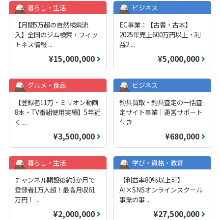
暮らし・生活
ビジネス
【月間5万超の自然検索流
EC事業：【古書・古本】
入】全国のジム検索・フィッ
2025年売上600万円以上・利
トネス情報
...
益2
...
¥15,000,000
¥5,000,000
グルメ・食品
ビジネス
【登録者11万・ミリオン動画
釣具買取・釣具査定の一括査
8本・TV番組使用実績】5年近
定サイト事業｜運営サポート
く
...
付き
¥3,500,000
¥680,000
暮らし・生活
学び・資格・教育
チャンネル開設後約3か月で
【利益率80%以上可】
登録者1万人超！最高月収61
AI×SNSオンラインスクール
万円！
...
事業の事
...
¥2,000,000
¥27,500,000