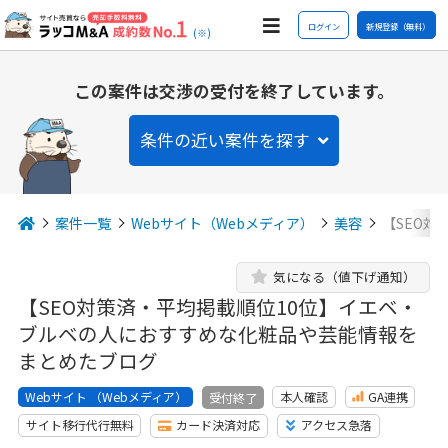
ログイン
新規登録（無料）
(※)
この案件は交渉の受付を終了しています。
条件の近い案件を探す
案件一覧
Webサイト（Webメディア）
美容
【SEO対
気になる（値下げ通知）
【SEO対策済・平均掲載順位10位】イエベ・
ブルベの人におすすめな化粧品や芸能情報を
まとめたブログ
Webサイト （Webメディア）
本人確認
GA連携
受付終了
サイト移行代行無料
カード決済対応
アクセス急落