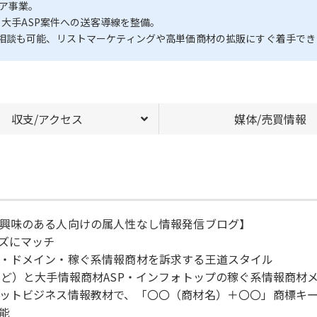
ア事業。
、大手ASP案件への送客導線を整備。
相談も可能、リストマーケティングや高単価商材の拡販にすぐ着手でき
収支/アクセス
媒体/売買情報
興味のある人向けの属人性なし情報発信ブログ】
ズにマッチ
・ドメイン・稼ぐ系情報商材を訴求する王道スタイル
など）と大手情報商材ASP・インフォトップの稼ぐ系情報商材
ットビジネス情報教材で、「〇〇（商材名）＋〇〇」商標キ
能