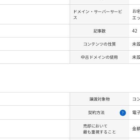
お名
ドメイン・サーバーサービ
ス
エ
42
記事数
未
コンテンツの性質
未
中古ドメインの使用
コン
譲渡対象物
電
契約方法
?
売却において
金
最も重視すること