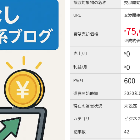
譲渡対象物の名称
交渉開
URL
交渉開
75
¥
希望売却価格
※成約価
0
売上/月
¥
0
利益/月
¥
600
PV/月
2020年
運営開始時期
未設定
現在の運営状況
ビジネ
カテゴリ
42
記事数