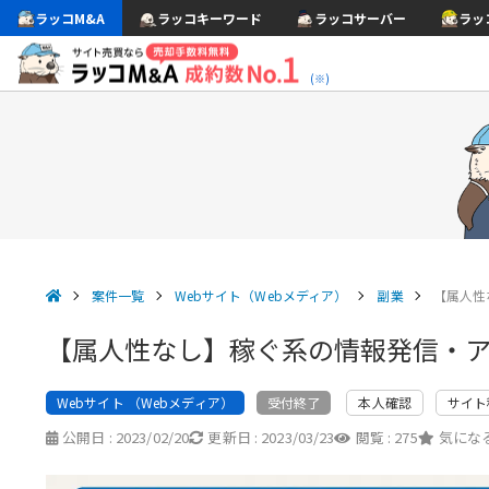
ラッコM&A
ラッコキーワード
ラッコサーバー
ラッ
(※)
案件一覧
Webサイト（Webメディア）
副業
【属人性
【属人性なし】稼ぐ系の情報発信・
Webサイト （Webメディア）
本人確認
サイト
受付終了
公開日 :
2023/02/20
更新日 :
2023/03/23
閲覧 :
275
気になる