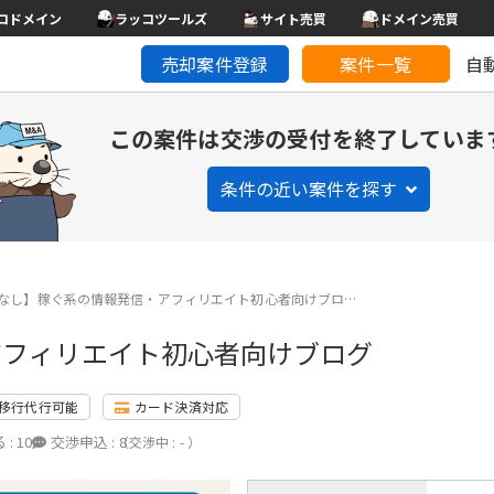
コドメイン
ラッコツールズ
サイト売買
ドメイン売買
売却案件登録
案件一覧
自
この案件は交渉の受付を終了していま
条件の近い案件を探す
なし】稼ぐ系の情報発信・アフィリエイト初心者向けブロ…
アフィリエイト初心者向けブログ
移行代行可能
カード決済対応
 :
10
交渉申込 :
8
（交渉中 : - ）