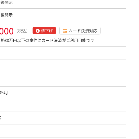
始後開示
始後開示
,000
（税込）
値下げ
カード決済対応
格30万円以下の案件はカード決済がご利用可能です
05月
ス