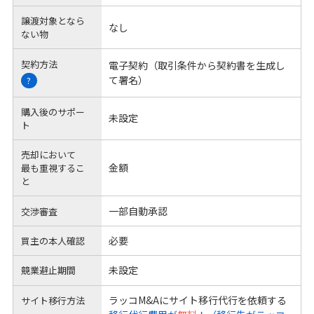
譲渡対象となら
なし
ない物
契約方法
電子契約（取引条件から契約書を生成し
て署名）
?
購入後のサポー
未設定
ト
売却において
金額
最も重視するこ
と
一部自動承認
交渉審査
必要
買主の本人確認
未設定
競業避止期間
ラッコM&Aにサイト移行代行を依頼する
サイト移行方法