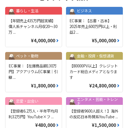
暮らし・生活
ビジネス
【年間売上435万円超実績】
EC事業：【古書・古本】
偉人系チャンネル月収20～30
2025年売上600万円以上・利
万
...
益2
...
¥4,000,000
¥5,000,000
ペット・動物
金融・投資・仮想通貨
EC事業：【在庫商品額130万
【80000PV以上】クレジット
円】アクアリウムEC事業｜引
カード総合メディアとなりま
継
...
す
¥1,800,000
¥24,800,000
エンタメ・芸能・トレン
恋愛・出会い
ド
【登録者6.2万人・半年平均月
【登録者9600人超え！】海外
利32万円】YouTube×フ
...
の反応日本称賛系YouTube
...
¥480,000
¥1,500,000