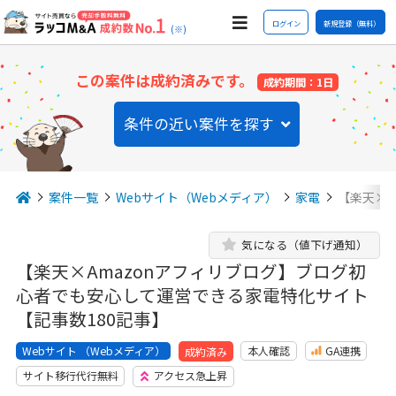
ログイン
新規登録（無料）
(※)
この案件は成約済みです。
成約期間：1日
条件の近い案件を探す
案件一覧
Webサイト（Webメディア）
家電
【楽天×A
気になる（値下げ通知）
【楽天×Amazonアフィリブログ】ブログ初
心者でも安心して運営できる家電特化サイト
【記事数180記事】
Webサイト （Webメディア）
本人確認
GA連携
成約済み
サイト移行代行無料
アクセス急上昇