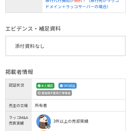
移行代行費用が
無料
！（移行先がラッコ
ドメイン＋ラッコサーバーの場合）
エビデンス・補足資料
添付資料なし
掲載者情報
認証状況
本人確認
SMS認証
適格請求書発行事業者
所有者
売主の立場
ラッコM&A
3件以上の売却実績
売買実績