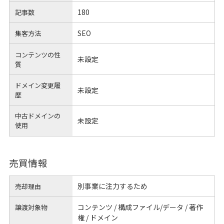
180
記事数
SEO
集客方法
コンテンツの性
未設定
質
ドメイン変更履
未設定
歴
中古ドメインの
未設定
使用
売買情報
別事業に注力するため
売却理由
コンテンツ / 構成ファイル/データ / 著作
譲渡対象物
権 / ドメイン