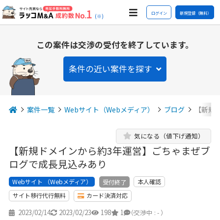
ログイン
新規登録（無料）
(※)
この案件は交渉の受付を終了しています。
条件の近い案件を探す
案件一覧
Webサイト（Webメディア）
ブログ
【新規
気になる（値下げ通知）
【新規ドメインから約3年運営】ごちゃまぜブ
ログで成長見込みあり
Webサイト （Webメディア）
本人確認
受付終了
サイト移行代行無料
カード決済対応
2023/02/14
2023/02/23
198
1
-
（交渉中 : - ）