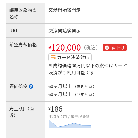
譲渡対象物の
交渉開始後開示
名称
URL
交渉開始後開示
希望売却価格
120,000
¥
（税込）
値下げ
カード決済対応
※成約価格30万円以下の案件はカード
決済がご利用可能です
評価倍率
60ヶ月以上
（直近利益）
60ヶ月以上
（平均利益）
186
売上/月（直
¥
近）
平均 ¥ 275
/
最高 ¥ 649