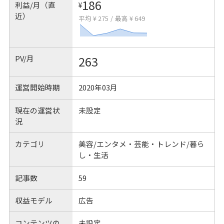
186
利益/月（直
¥
近）
平均 ¥ 275
/
最高 ¥ 649
PV/月
263
運営開始時期
2020年03月
現在の運営状
未設定
況
カテゴリ
美容/エンタメ・芸能・トレンド/暮ら
し・生活
記事数
59
収益モデル
広告
コンテンツの
未設定