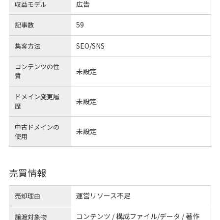
広告
収益モデル
59
記事数
SEO/SNS
集客方法
コンテンツの性
未設定
質
ドメイン変更履
未設定
歴
中古ドメインの
未設定
使用
売買情報
運営リソース不足
売却理由
コンテンツ / 構成ファイル/データ / 著作
譲渡対象物