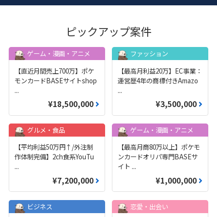
ピックアップ案件
ゲーム・漫画・アニメ
ファッション
【直近月間売上700万】ポケ
【最高月利益20万】EC事業：
モンカードBASEサイトshop
運営歴4年の商標付きAmazo
...
...
¥18,500,000
¥3,500,000
グルメ・食品
ゲーム・漫画・アニメ
【平均利益50万円↑/外注制
【最高月商80万以上】ポケモ
作体制完備】2ch食系YouTu
ンカードオリパ専門BASEサ
...
イト
...
¥7,200,000
¥1,000,000
ビジネス
恋愛・出会い