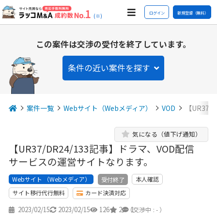
ログイン
新規登録（無料）
(※)
この案件は交渉の受付を終了しています。
条件の近い案件を探す
案件一覧
Webサイト（Webメディア）
VOD
【UR37
気になる（値下げ通知）
【UR37/DR24/133記事】ドラマ、VOD配信
サービスの運営サイトなります。
Webサイト （Webメディア）
本人確認
受付終了
サイト移行代行無料
カード決済対応
2023/02/15
2023/02/15
126
2
1
（交渉中 : - ）