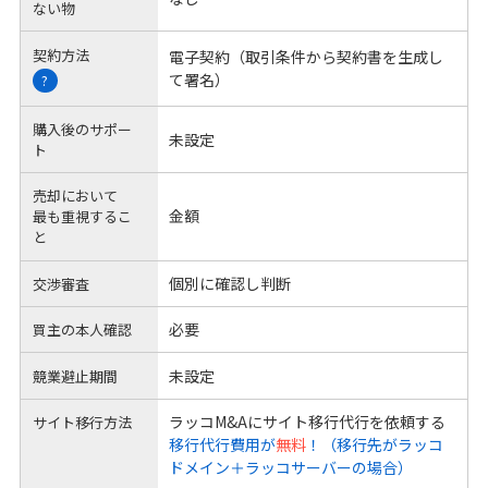
ない物
契約方法
電子契約（取引条件から契約書を生成し
て署名）
?
購入後のサポー
未設定
ト
売却において
金額
最も重視するこ
と
個別に確認し判断
交渉審査
必要
買主の本人確認
未設定
競業避止期間
ラッコM&Aにサイト移行代行を依頼する
サイト移行方法
移行代行費用が
無料
！（移行先がラッコ
ドメイン＋ラッコサーバーの場合）