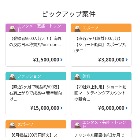
ピックアップ案件
エンタメ・芸能・トレン
スポーツ
ド
【登録者9600人超え！】海外
【直近2ヶ月収益100万超】
の反応日本称賛系YouTube
...
【ショート動画】スポーツ系
(テニ
...
¥1,500,000
¥3,800,000
ファッション
美容
【直近2ヶ月で利益約500万】
【20社以上利用】ショート動
右肩上がりで成長中 若年層向
画マーケティングアカウント
け
...
の競合
...
¥15,000,000
¥6,000,000
エンタメ・芸能・トレン
スポーツ
ド
【6月収益100万円超え】ス
チャンネル開設後約3か月で