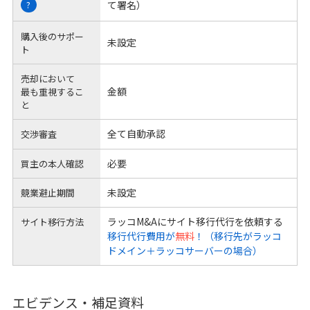
て署名）
?
購入後のサポー
未設定
ト
売却において
金額
最も重視するこ
と
全て自動承認
交渉審査
必要
買主の本人確認
未設定
競業避止期間
ラッコM&Aにサイト移行代行を依頼する
サイト移行方法
移行代行費用が
無料
！（移行先がラッコ
ドメイン＋ラッコサーバーの場合）
エビデンス・補足資料