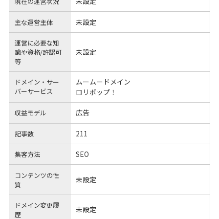
未設定
現在の運営状況
未設定
主な運営主体
運営に必要な知
未設定
識や
資格/許認可
等
ムームードメイン
ドメイン・サー
バーサービス
ロリポップ！
広告
収益モデル
211
記事数
SEO
集客方法
コンテンツの性
未設定
質
ドメイン変更履
未設定
歴