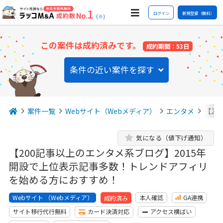
ログイン
新規登録（無料）
(※)
この案件は成約済みです。
成約期間：53日
条件の近い案件を探す
案件一覧
Webサイト（Webメディア）
エンタメ
【20
気になる（値下げ通知）
【200記事以上のエンタメ系ブログ】2015年
開設で上位表示記事多数！トレンドアフィリ
を始める方におすすめ！
Webサイト （Webメディア）
本人確認
GA連携
成約済み
サイト移行代行無料
カード決済対応
アクセス横ばい