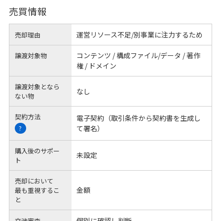
売買情報
運営リソース不足/別事業に注力するため
売却理由
コンテンツ / 構成ファイル/データ / 著作
譲渡対象物
権 / ドメイン
譲渡対象となら
なし
ない物
契約方法
電子契約（取引条件から契約書を生成し
て署名）
?
購入後のサポー
未設定
ト
売却において
金額
最も重視するこ
と
個別に確認し判断
交渉審査