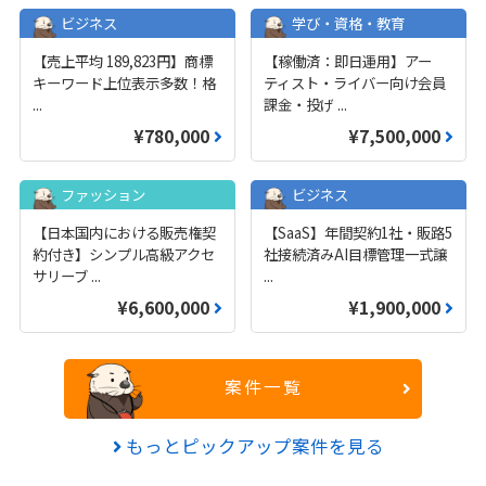
ビジネス
学び・資格・教育
【売上平均 189,823円】商標
【稼働済：即日運用】アー
キーワード上位表示多数！格
ティスト・ライバー向け会員
...
課金・投げ
...
¥780,000
¥7,500,000
ファッション
ビジネス
【日本国内における販売権契
【SaaS】年間契約1社・販路5
約付き】シンプル高級アクセ
社接続済みAI目標管理一式譲
サリーブ
...
...
¥6,600,000
¥1,900,000
案件一覧
もっとピックアップ案件を見る