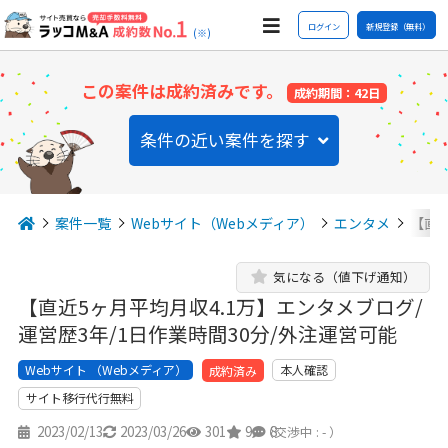
ログイン
新規登録（無料）
(※)
この案件は成約済みです。
成約期間：42日
条件の近い案件を探す
案件一覧
Webサイト（Webメディア）
エンタメ
【直近
気になる（値下げ通知）
【直近5ヶ月平均月収4.1万】エンタメブログ/
運営歴3年/1日作業時間30分/外注運営可能
Webサイト （Webメディア）
本人確認
成約済み
サイト移行代行無料
2023/02/13
2023/03/26
301
9
8
（交渉中 : - ）