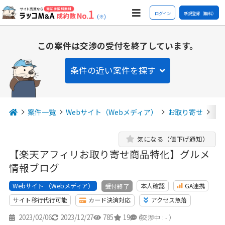
ログイン
新規登録（無料）
(※)
この案件は交渉の受付を終了しています。
条件の近い案件を探す
案件一覧
Webサイト（Webメディア）
お取り寄せ
【
気になる（値下げ通知）
【楽天アフィリお取り寄せ商品特化】グルメ
情報ブログ
Webサイト （Webメディア）
本人確認
GA連携
受付終了
サイト移行代行可能
カード決済対応
アクセス急落
2023/02/06
2023/12/27
785
19
4
（交渉中 : - ）