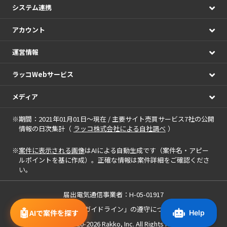
システム連携
アカウント
運営情報
ラッコWebサービス
メディア
※期間：2021年01月01日～現在 / 主要サイト売買サービス7社の公開
情報の日次集計（
ラッコ株式会社による自社調べ
）
※
案件に表示される画像
はAIによる自動生成です（案件名・アピー
ルポイントを基に作成）。正確な情報は案件詳細をご確認くださ
い。
届出電気通信事業者：H-05-01917
「中小M&Aガイドライン」の遵守について
🤖
AIで案件を探す
Copyright(c) 2020-2026
Rakko, Inc.
All Rights Reserved.