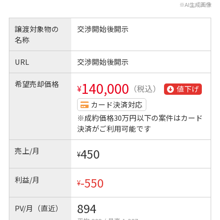
※AI生成画像
譲渡対象物の
交渉開始後開示
名称
URL
交渉開始後開示
希望売却価格
140,000
¥
（税込）
値下げ
カード決済対応
※成約価格30万円以下の案件はカード
決済がご利用可能です
売上/月
450
¥
利益/月
-550
¥
894
PV/月（直近）