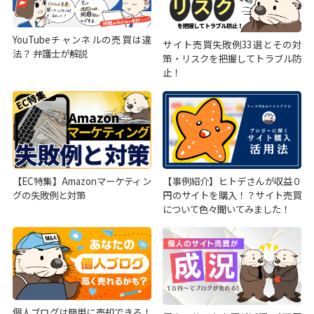
YouTubeチャンネルの売買は違
サイト売買失敗例33選とその対
法？ 弁護士が解説
策・リスクを把握してトラブル防
止！
【EC特集】Amazonマーケティン
【事例紹介】ヒトデさんが収益０
グの失敗例と対策
円のサイトを購入！？サイト売買
について色々聞いてみました！
個人ブログは簡単に売却できる！