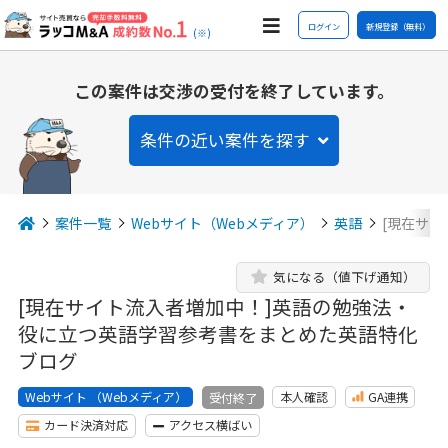
ログイン
新規登録（無料）
(※)
この案件は交渉の受付を終了しています。
条件の近い案件を探す
案件一覧
Webサイト（Webメディア）
英語
[現在サ
気になる（値下げ通知）
[現在サイト流入者増加中！]英語の勉強法・
役に立つ英語学習参考書をまとめた英語特化
ブログ
Webサイト （Webメディア）
本人確認
GA連携
受付終了
カード決済対応
アクセス横ばい