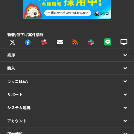
新着/値下げ案件情報
売却
購入
ラッコM&A
サポート
システム連携
アカウント
運営情報