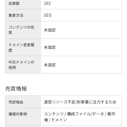
102
記事数
SEO
集客方法
コンテンツの性
未設定
質
ドメイン変更履
未設定
歴
中古ドメインの
未設定
使用
売買情報
運営リソース不足/別事業に注力するため
売却理由
コンテンツ / 構成ファイル/データ / 著作
譲渡対象物
権 / ドメイン