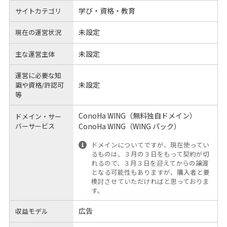
学び・資格・教育
サイトカテゴリ
未設定
現在の運営状況
未設定
主な運営主体
運営に必要な知
未設定
識や
資格/許認可
等
ConoHa WING（無料独自ドメイン）
ドメイン・サー
バーサービス
ConoHa WING（WING パック）
ドメインについてですが、現在使ってい
るものは、３月の３日をもって契約が切
れるので、３月３日を迎えてからの譲渡
となる可能性もありますが、購入者と要
検討させていただければと思っておりま
す。
広告
収益モデル