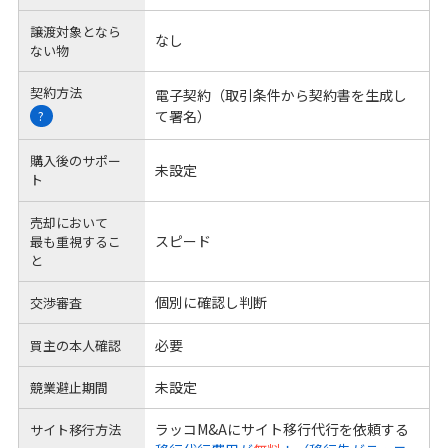
譲渡対象となら
なし
ない物
契約方法
電子契約（取引条件から契約書を生成し
て署名）
?
購入後のサポー
未設定
ト
売却において
スピード
最も重視するこ
と
個別に確認し判断
交渉審査
必要
買主の本人確認
未設定
競業避止期間
ラッコM&Aにサイト移行代行を依頼する
サイト移行方法