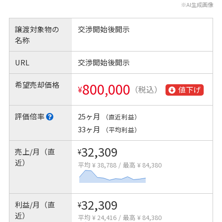
※AI生成画像
譲渡対象物の
交渉開始後開示
名称
URL
交渉開始後開示
希望売却価格
800,000
¥
（税込）
値下げ
評価倍率
25ヶ月
（直近利益）
33ヶ月
（平均利益）
32,309
売上/月（直
¥
近）
平均 ¥ 38,788
/
最高 ¥ 84,380
32,309
利益/月（直
¥
近）
平均 ¥ 24,416
/
最高 ¥ 84,380