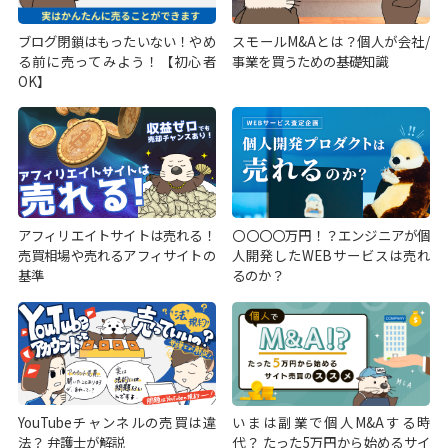
ブログ閉鎖はもったいない！やめ
スモールM&Aとは？個人が会社/
る前に売ってみよう！【初心者
事業を買うための基礎知識
OK】
アフィリエイトサイトは売れる！
〇〇〇〇万円！？エンジニアが個
売買相場や売れるアフィサイトの
人開発したWEBサービスは売れ
基準
るのか？
YouTubeチャンネルの売買は違
いまは副業で個人M&Aする時
法？ 弁護士が解説
代？ たった5万円から始めるサイ