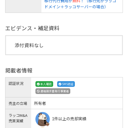
移行代行費用が
無料
！（移行先がラッコ
ドメイン＋ラッコサーバーの場合）
エビデンス・補足資料
添付資料なし
掲載者情報
認証状況
本人確認
SMS認証
適格請求書発行事業者
所有者
売主の立場
ラッコM&A
1件以上の売却実績
売買実績