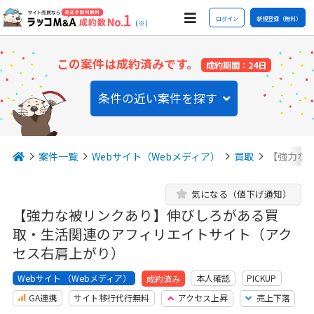
ログイン
新規登録（無料）
(※)
この案件は成約済みです。
成約期間：24日
条件の近い案件を探す
案件一覧
Webサイト（Webメディア）
買取
【強力な
気になる（値下げ通知）
【強力な被リンクあり】伸びしろがある買
取・生活関連のアフィリエイトサイト（アク
セス右肩上がり）
Webサイト （Webメディア）
本人確認
PICKUP
成約済み
GA連携
サイト移行代行無料
アクセス上昇
売上下落