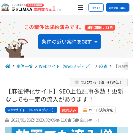
ログイン
新規登録（無料）
(※)
この案件は成約済みです。
成約期間：13日
条件の近い案件を探す
案件一覧
Webサイト（Webメディア）
麻雀
【麻雀特
気になる（値下げ通知）
【麻雀特化サイト】SEO上位記事多数！更新
なしでも一定の流入があります！
Webサイト （Webメディア）
カード決済対応
成約済み
2023/01/26
2023/02/09
110
5
2
（交渉中 : - ）