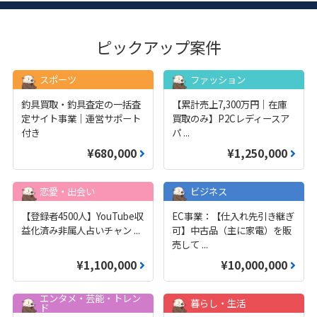
ピックアップ案件
スポーツ
ファッション
釣具買取・釣具査定の一括査
【累計売上7,300万円｜在庫
定サイト事業｜運営サポート
買取のみ】P2Cレディースア
付き
パ
...
¥680,000
¥1,250,000
恋愛・出会い
ビジネス
【登録者4500人】YouTube収
EC事業：【仕入れ先引き継ぎ
益化済み非属人占いチャン
...
可】中古品（主に家電）を販
売して
...
¥1,100,000
¥10,000,000
エンタメ・芸能・トレン
暮らし・生活
ド