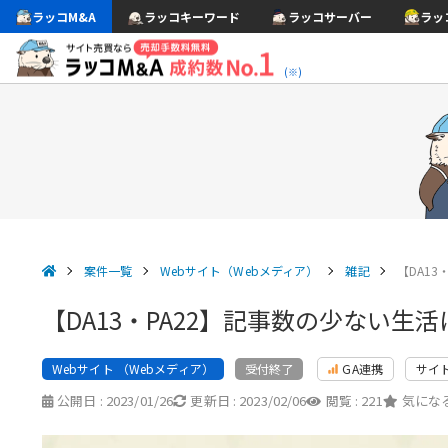
ラッコM&A
ラッコキーワード
ラッコサーバー
ラッ
(※)
案件一覧
Webサイト（Webメディア）
雑記
【DA1
【DA13・PA22】記事数の少ない
Webサイト （Webメディア）
GA連携
サイ
受付終了
公開日 :
2023/01/26
更新日 :
2023/02/06
閲覧 :
221
気になる