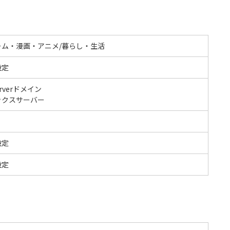
ーム・漫画・アニメ/暮らし・生活
設定
erverドメイン
ックスサーバー
設定
設定