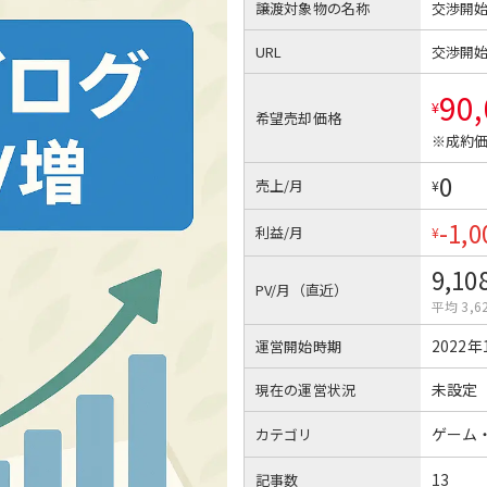
譲渡対象物の名称
交渉開
URL
交渉開
90
¥
希望売却価格
※成約価
0
売上/月
¥
-1,0
利益/月
¥
9,10
PV/月（直近）
平均 3,6
2022年
運営開始時期
未設定
現在の運営状況
ゲーム
カテゴリ
13
記事数