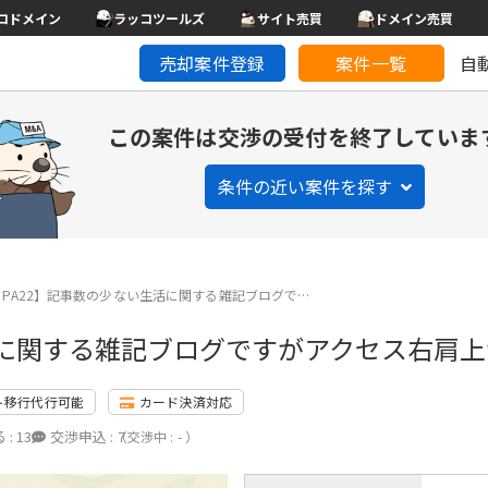
コドメイン
ラッコツールズ
サイト売買
ドメイン売買
売却案件登録
案件一覧
自
この案件は交渉の受付を終了していま
条件の近い案件を探す
3・PA22】記事数の少ない生活に関する雑記ブログで…
生活に関する雑記ブログですがアクセス右肩
ト移行代行可能
カード決済対応
 :
13
交渉申込 :
7
（交渉中 : - ）