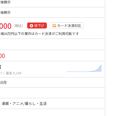
始後開示
始後開示
,000
（税込）
値下げ
カード決済対応
格30万円以下の案件はカード決済がご利用可能です
00
8
27
/
最高 9,108
10月
・漫画・アニメ/暮らし・生活