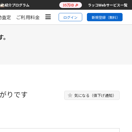
紹介プログラム
35万ID 🎉
ラッコWebサービス一覧
動査定
ご利用料金
ログイン
新規登録（無料）
す。
上がりです
気になる（値下げ通知）