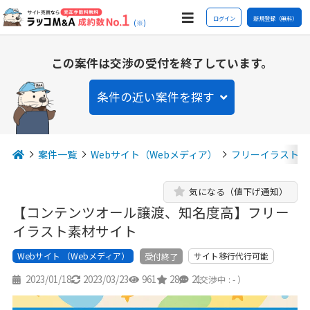
ログイン
新規登録（無料）
(※)
この案件は交渉の受付を終了しています。
条件の近い案件を探す
案件一覧
Webサイト（Webメディア）
フリーイラスト
気になる（値下げ通知）
【コンテンツオール譲渡、知名度高】フリー
イラスト素材サイト
Webサイト （Webメディア）
サイト移行代行可能
受付終了
2023/01/18
2023/03/23
961
28
21
（交渉中 : - ）