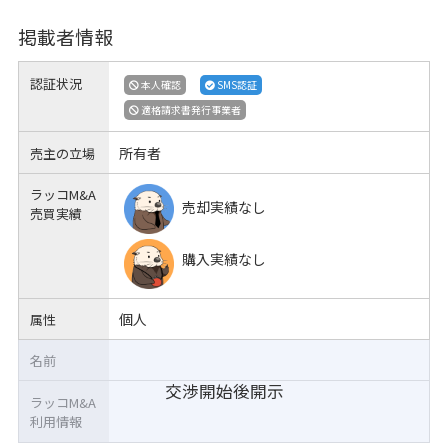
掲載者情報
認証状況
本人確認
SMS認証
適格請求書発行事業者
所有者
売主の立場
ラッコM&A
売却実績なし
売買実績
購入実績なし
個人
属性
名前
交渉開始後開示
ラッコM&A
利用情報