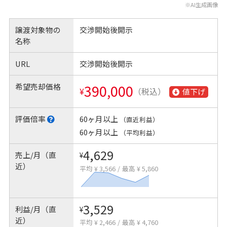
※AI生成画像
譲渡対象物の
交渉開始後開示
名称
URL
交渉開始後開示
希望売却価格
390,000
¥
（税込）
値下げ
評価倍率
60ヶ月以上
（直近利益）
60ヶ月以上
（平均利益）
4,629
売上/月（直
¥
近）
平均 ¥ 3,566
/
最高 ¥ 5,860
3,529
利益/月（直
¥
近）
平均 ¥ 2,466
/
最高 ¥ 4,760