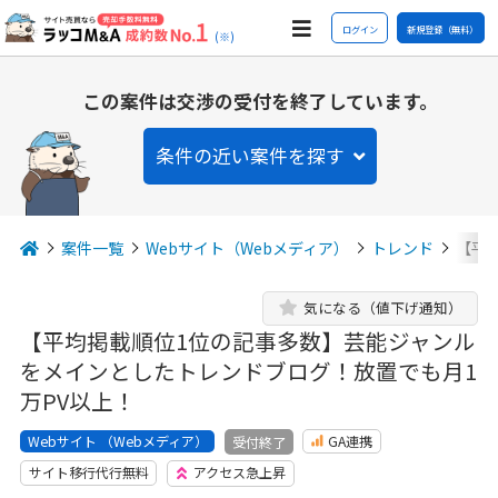
ログイン
新規登録（無料）
(※)
この案件は交渉の受付を終了しています。
条件の近い案件を探す
案件一覧
Webサイト（Webメディア）
トレンド
【平
気になる（値下げ通知）
【平均掲載順位1位の記事多数】芸能ジャンル
をメインとしたトレンドブログ！放置でも月1
万PV以上！
Webサイト （Webメディア）
GA連携
受付終了
サイト移行代行無料
アクセス急上昇