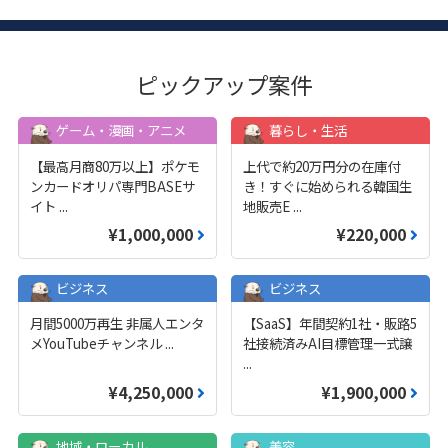
ピックアップ案件
ゲーム・漫画・アニメ
暮らし・生活
【最高月商80万以上】ポケモ
上代で約20万円分の在庫付
ンカードオリパ専門BASEサ
き！すぐに始められる韓国生
イト
...
地販売E
...
¥1,000,000
¥220,000
ビジネス
ビジネス
月間5000万再生 非属人エンタ
【SaaS】年間契約1社・販路5
メYouTubeチャンネル
...
社接続済みAI目標管理一式譲
...
¥4,250,000
¥1,900,000
地域・ローカル
美容