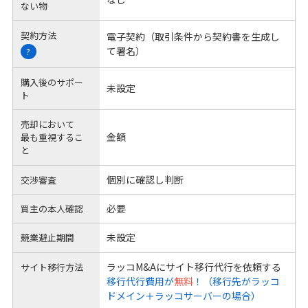
ない物
契約方法
電子契約（取引条件から契約書を生成し
て署名）
?
購入後のサポー
未設定
ト
売却において
金額
最も重視するこ
と
個別に確認し判断
交渉審査
必要
買主の本人確認
未設定
競業避止期間
ラッコM&Aにサイト移行代行を依頼する
サイト移行方法
移行代行費用が
無料
！（移行先がラッコ
ドメイン＋ラッコサーバーの場合）