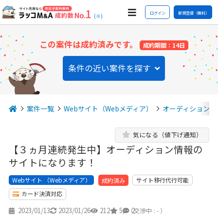
ログイン
新規登録（無料）
(※)
この案件は成約済みです。
成約期間：14日
条件の近い案件を探す
案件一覧
Webサイト（Webメディア）
オーディション
気になる（値下げ通知）
【３ヵ月連続発生中】オーディション情報の
サイトになります！
Webサイト （Webメディア）
サイト移行代行可能
成約済み
カード決済対応
2023/01/13
2023/01/26
212
5
2
（交渉中 : - ）