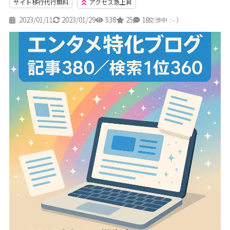
サイト移行代行無料
アクセス急上昇
2023/01/11
2023/01/29
538
25
19
（交渉中 : - ）