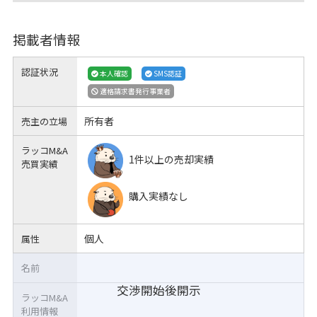
掲載者情報
認証状況
本人確認
SMS認証
適格請求書発行事業者
所有者
売主の立場
ラッコM&A
1件以上の売却実績
売買実績
購入実績なし
個人
属性
名前
交渉開始後開示
ラッコM&A
利用情報