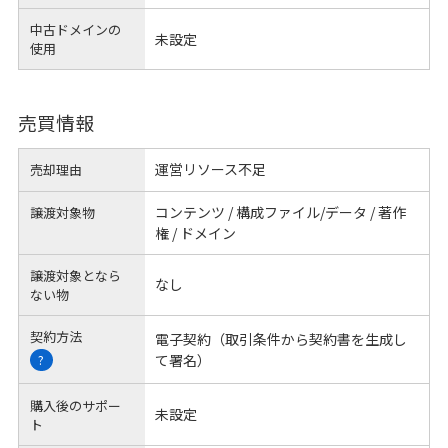
中古ドメインの
未設定
使用
売買情報
運営リソース不足
売却理由
コンテンツ / 構成ファイル/データ / 著作
譲渡対象物
権 / ドメイン
譲渡対象となら
なし
ない物
契約方法
電子契約（取引条件から契約書を生成し
て署名）
?
購入後のサポー
未設定
ト