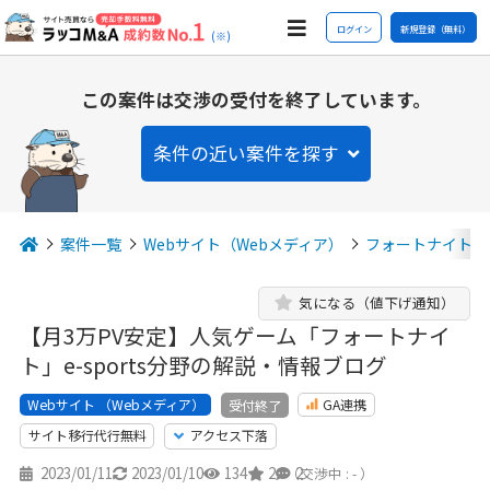
ログイン
新規登録（無料）
(※)
この案件は交渉の受付を終了しています。
条件の近い案件を探す
案件一覧
Webサイト（Webメディア）
フォートナイト
気になる（値下げ通知）
【月3万PV安定】人気ゲーム「フォートナイ
ト」e-sports分野の解説・情報ブログ
Webサイト （Webメディア）
GA連携
受付終了
サイト移行代行無料
アクセス下落
2023/01/11
2023/01/10
134
2
2
（交渉中 : - ）