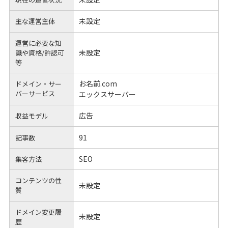
未設定
主な運営主体
運営に必要な知
未設定
識や
資格/許認可
等
お名前.com
ドメイン・サー
バーサービス
エックスサーバー
広告
収益モデル
91
記事数
SEO
集客方法
コンテンツの性
未設定
質
ドメイン変更履
未設定
歴