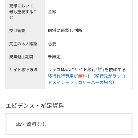
売却において
金額
最も重視するこ
と
個別に確認し判断
交渉審査
必要
買主の本人確認
未設定
競業避止期間
ラッコM&Aにサイト移行代行を依頼する
サイト移行方法
移行代行費用が
無料
！（移行先がラッコ
ドメイン＋ラッコサーバーの場合）
エビデンス・補足資料
添付資料なし