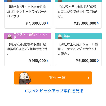
【開始4か月・売上増大施策
【直近2ヶ月で利益約500万】
あり】タクシードライバー向
右肩上がりで成長中 若年層向
けアプリ
け
...
¥7,000,000
¥15,000,000
エンタメ・芸能・トレン
美容
ド
【毎月5万円前後の収益】記
【20社以上利用】ショート動
事数600以上のVTuber特化サ
画マーケティングアカウント
...
の競合
...
¥960,000
¥6,000,000
案件一覧
もっとピックアップ案件を見る