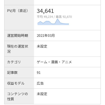
34,641
PV/月（直近）
平均 49,234
/
最高 92,670
運営開始時期
2021年03月
現在の運営状
未設定
況
カテゴリ
ゲーム・漫画・アニメ
記事数
91
収益モデル
広告
コンテンツの
未設定
性質