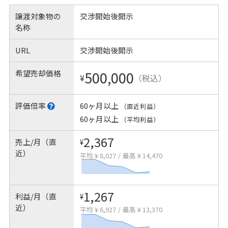
譲渡対象物の
交渉開始後開示
名称
URL
交渉開始後開示
希望売却価格
500,000
¥
（税込）
評価倍率
60ヶ月以上
（直近利益）
60ヶ月以上
（平均利益）
2,367
売上/月（直
¥
近）
平均 ¥ 8,027
/
最高 ¥ 14,470
1,267
利益/月（直
¥
近）
平均 ¥ 6,927
/
最高 ¥ 13,370