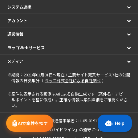
システム連携
アカウント
運営情報
ラッコWebサービス
メディア
※期間：2021年01月01日～現在 / 主要サイト売買サービス7社の公開
情報の日次集計（
ラッコ株式会社による自社調べ
）
※
案件に表示される画像
はAIによる自動生成です（案件名・アピー
ルポイントを基に作成）。正確な情報は案件詳細をご確認くださ
い。
届出電気通信事業者：H-05-01917
🤖
AIで案件を探す
「中小M&Aガイドライン」の遵守について