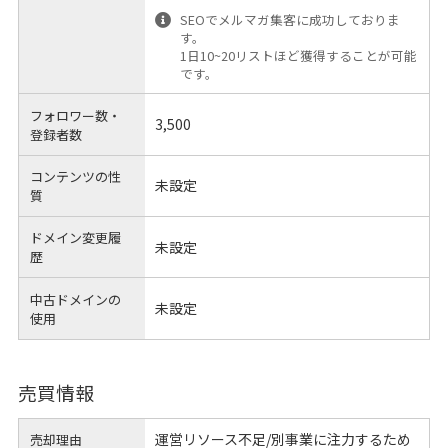
SEOでメルマガ集客に成功しておりま
す。
1日10~20リストほど獲得することが可能
です。
フォロワー数・
3,500
登録者数
コンテンツの性
未設定
質
ドメイン変更履
未設定
歴
中古ドメインの
未設定
使用
売買情報
運営リソース不足/別事業に注力するため
売却理由