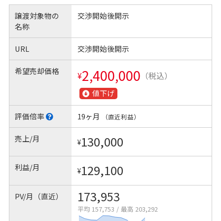
譲渡対象物の
交渉開始後開示
名称
URL
交渉開始後開示
希望売却価格
2,400,000
¥
（税込）
値下げ
評価倍率
19ヶ月
（直近利益）
売上/月
130,000
¥
利益/月
129,100
¥
173,953
PV/月（直近）
平均 157,753
/
最高 203,292