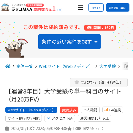
ログイン
新規登録（無料）
(※)
この案件は成約済みです。
成約期間：162日
条件の近い案件を探す
案件一覧
Webサイト（Webメディア）
大学受験
【運
気になる（値下げ通知）
【運営8年目】大学受験の単一科目のサイト
（月20万PV）
Webサイト （Webメディア）
本人確認
GA連携
成約済み
サイト移行代行可能
アクセス下落
運営期間10年以上
2023/01/10
2023/06/07
438
13
11
（交渉中 : - ）