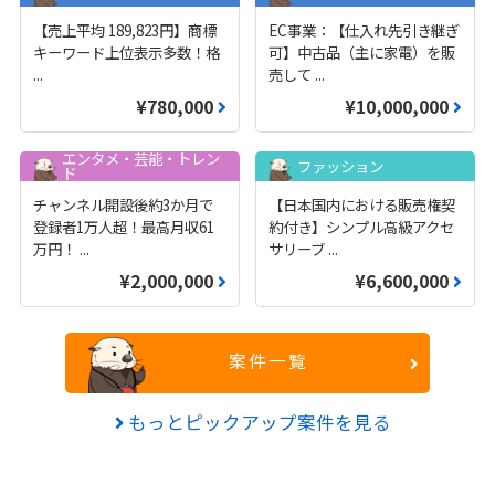
【売上平均 189,823円】商標
EC事業：【仕入れ先引き継ぎ
キーワード上位表示多数！格
可】中古品（主に家電）を販
...
売して
...
¥780,000
¥10,000,000
エンタメ・芸能・トレン
ファッション
ド
チャンネル開設後約3か月で
【日本国内における販売権契
登録者1万人超！最高月収61
約付き】シンプル高級アクセ
万円！
...
サリーブ
...
¥2,000,000
¥6,600,000
案件一覧
もっとピックアップ案件を見る