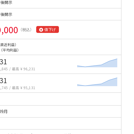
始後開示
始後開示
0,000
（税込）
値下げ
（直近利益）
（平均利益）
231
,845
/
最高 ¥ 96,231
131
,745
/
最高 ¥ 95,131
09月