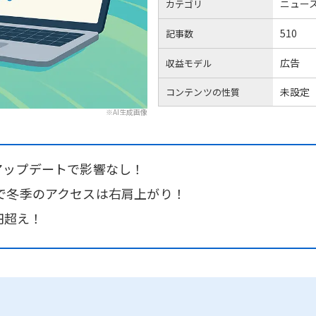
ニュー
カテゴリ
510
記事数
広告
収益モデル
未設定
コンテンツの性質
※AI生成画像
leアップデートで影響なし！
で冬季のアクセスは右肩上がり！
円超え！