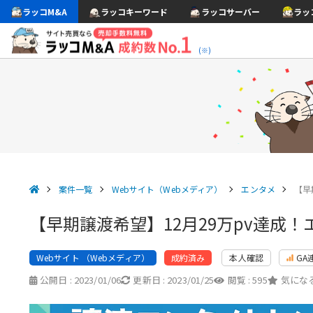
ラッコM&A
ラッコキーワード
ラッコサーバー
ラッ
(※)
案件一覧
Webサイト（Webメディア）
エンタメ
【早
【早期譲渡希望】12月29万pv達成
Webサイト （Webメディア）
本人確認
GA
成約済み
公開日 :
2023/01/06
更新日 :
2023/01/25
閲覧 :
595
気になる