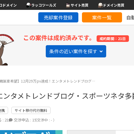
コドメイン
ラッコツールズ
サイト売買
ドメイン売買
売却案件登録
案件一覧
自
この案件は成約済みです。
成約期間：21日
条件の近い案件を探す
期譲渡希望】12月29万pv達成！エンタメトレンドブログ…
！エンタメトレンドブログ・スポーツネタ多
連携
サイト移行代行無料
 :
21
交渉申込 :
15
（交渉中 : - ）