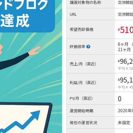
譲渡対象物の名称
交渉開
URL
交渉開
51
希望売却価格
¥
6ヶ月
評価倍率
11ヶ月
96,
¥
売上/月（直近）
平均 ¥ 50
95,
¥
利益/月（直近）
平均 ¥ 49
0
PV/月（直近）
2020年
運営開始時期
未設定
現在の運営状況