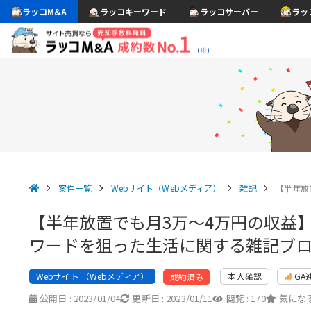
ラッコM&A
ラッコキーワード
ラッコサーバー
ラッ
(※)
案件一覧
Webサイト（Webメディア）
雑記
【半年放
【半年放置でも月3万〜4万円の収益
ワードを狙った生活に関する雑記ブ
Webサイト （Webメディア）
本人確認
GA
成約済み
公開日 :
2023/01/04
更新日 :
2023/01/11
閲覧 :
170
気になる