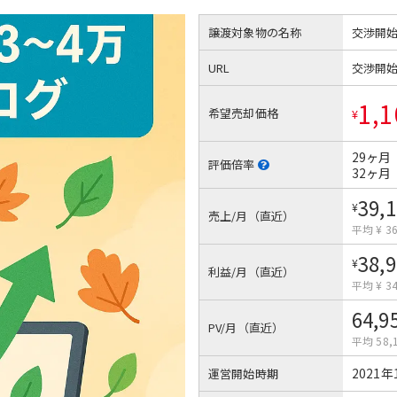
譲渡対象物の名称
交渉開
URL
交渉開
1,1
希望売却価格
¥
29ヶ月
評価倍率
32ヶ月
39,
¥
売上/月（直近）
平均 ¥ 36
38,
¥
利益/月（直近）
平均 ¥ 34
64,9
PV/月（直近）
平均 58,
2021年
運営開始時期