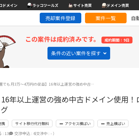
コドメイン
ラッコツールズ
サイト売買
ドメイン売買
売却案件登録
案件一覧
自
この案件は成約済みです。
成約期間：9日
条件の近い案件を探す
置でも月3万〜4万円の収益】16年以上運営の強め中古…
】16年以上運営の強め中古ドメイン使用！
ログ
連携
サイト移行代行無料
アクセス横ばい
売上横ばい
 :
13
交渉申込 :
6
（交渉中 : - ）