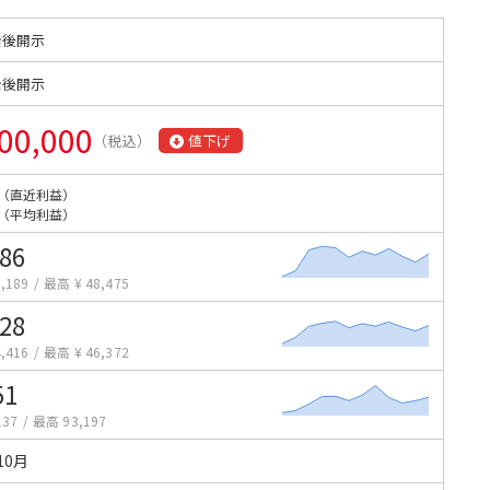
始後開示
始後開示
00,000
（税込）
値下げ
（直近利益）
（平均利益）
186
,189
/
最高 ¥ 48,475
928
,416
/
最高 ¥ 46,372
51
137
/
最高 93,197
10月