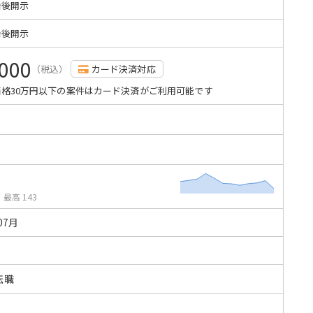
始後開示
始後開示
,000
（税込）
カード決済対応
格30万円以下の案件はカード決済がご利用可能です
/
最高 143
07月
転職