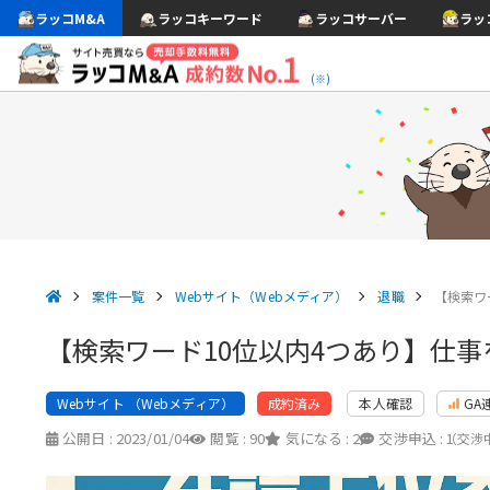
ラッコM&A
ラッコキーワード
ラッコサーバー
ラッ
(※)
案件一覧
Webサイト（Webメディア）
退職
【検索ワ
【検索ワード10位以内4つあり】仕
Webサイト （Webメディア）
本人確認
GA
成約済み
公開日 :
2023/01/04
閲覧 :
90
気になる :
2
交渉申込 :
1
（交渉中 