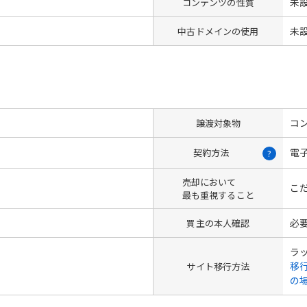
未
コンテンツの性質
未
中古ドメインの使用
コン
譲渡対象物
電
契約方法
?
売却において
こ
最も重視すること
必
買主の本人確認
ラ
移
サイト移行方法
の