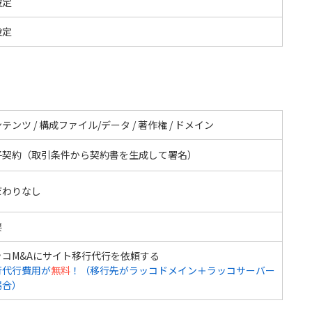
設定
設定
テンツ / 構成ファイル/データ / 著作権 / ドメイン
子契約（取引条件から契約書を生成して署名）
だわりなし
要
ッコM&Aにサイト移行代行を依頼する
行代行費用が
無料
！（移行先がラッコドメイン＋ラッコサーバー
場合）