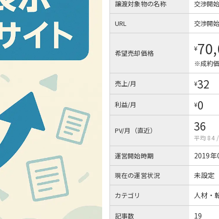
譲渡対象物の名称
交渉開
URL
交渉開
70
¥
希望売却価格
※成約価
32
売上/月
¥
0
利益/月
¥
36
PV/月（直近）
平均 84
2019年
運営開始時期
未設定
現在の運営状況
人材・
カテゴリ
19
記事数