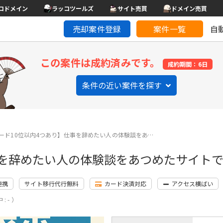
コドメイン
ラッコツールズ
サイト売買
ドメイン売買
売却案件登録
案件一覧
自
この案件は成約済みです。
成約期間：6日
条件の近い案件を探す
ード10位以内4つあり】仕事を辞めたい人の体験談をあ…
事を辞めたい人の体験談をあつめたサイト
連携
サイト移行代行無料
カード決済対応
アクセス横ばい
: - ）