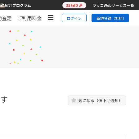
紹介プログラム
35万ID 🎉
ラッコWebサービス一覧
動査定
ご利用料金
ログイン
新規登録（無料）
です
気になる（値下げ通知）